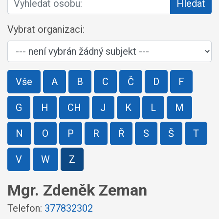
Hledat
Vybrat organizaci:
Vše
A
B
C
Č
D
F
G
H
CH
J
K
L
M
N
O
P
R
Ř
S
Š
T
V
W
Z
Mgr. Zdeněk Zeman
Telefon:
377832302