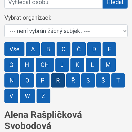
Hledat
Vybrat organizaci:
Vše
A
B
C
Č
D
F
G
H
CH
J
K
L
M
N
O
P
R
Ř
S
Š
T
V
W
Z
Alena Rašpličková
Svobodová