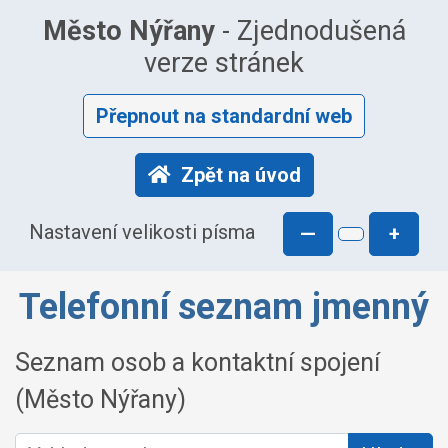
Město Nýřany
- Zjednodušená
verze stránek
Přepnout na standardní web
Zpět na úvod
Nastavení velikosti písma
—
+
Telefonní seznam jmenný
Seznam osob a kontaktní spojení
(Město Nýřany)
Vyhledat osobu: