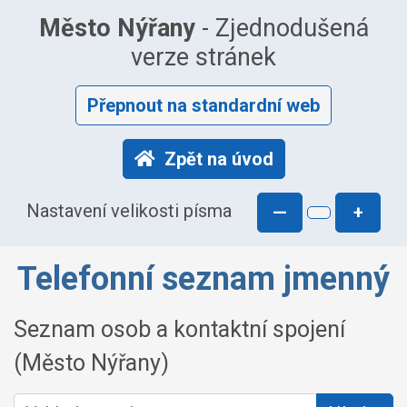
Město Nýřany
- Zjednodušená
verze stránek
Přepnout na standardní web
Zpět na úvod
Nastavení velikosti písma
—
+
Telefonní seznam jmenný
Seznam osob a kontaktní spojení
(Město Nýřany)
Vyhledat osobu: