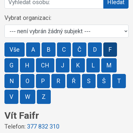
Hledat
Vybrat organizaci:
Vše
A
B
C
Č
D
F
G
H
CH
J
K
L
M
N
O
P
R
Ř
S
Š
T
V
W
Z
Vít Faifr
Telefon:
377 832 310