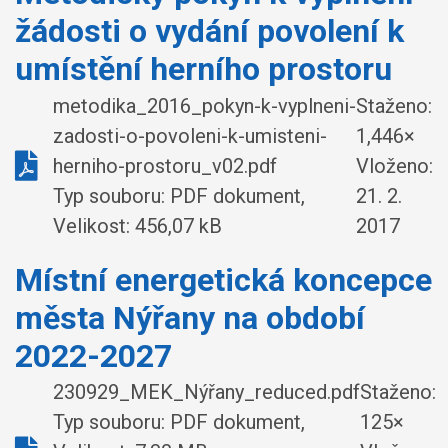
žádosti o vydání povolení k
umístění herního prostoru
metodika_2016_pokyn-k-vyplneni-
Staženo:
zadosti-o-povoleni-k-umisteni-
1,446×
herniho-prostoru_v02.pdf
Vloženo:
Typ souboru: PDF dokument,
21. 2.
Velikost: 456,07 kB
2017
Místní energetická koncepce
města Nýřany na období
2022-2027
230929_MEK_Nýřany_reduced.pdf
Staženo:
Typ souboru: PDF dokument,
125×