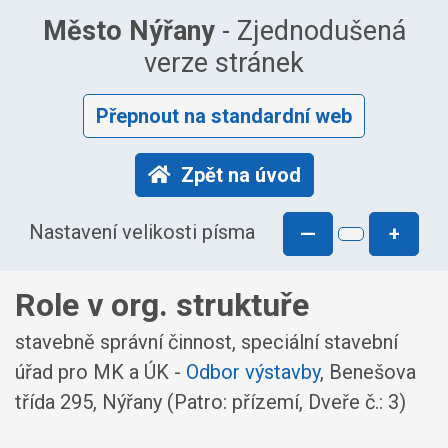
Město Nýřany
- Zjednodušená
verze stránek
Přepnout na standardní web
Zpět na úvod
Nastavení velikosti písma
—
+
Role v org. struktuře
stavebně správní činnost, speciální stavební
úřad pro MK a ÚK -
Odbor výstavby
, Benešova
třída 295, Nýřany (Patro: přízemí, Dveře č.: 3)