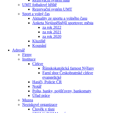
Rezervační systém hala
UMT fotbalové hřiště
Rezervační systém UMT
Sport a volný čas
Aktuality ze sportu a volného času
Anketa Nejúspěšnější sportovec města
za rok 2022
za rok 2021
za rok 2020
Kluziště
Koupání
Adresář
Firmy
Instituce
Církve
Římskokatolická farnost Nýřany
Farní sbor Českobratrské církve
evangelické
Hasiči, Policie ČR
Notář
Pošta, banky, pojišťovny, bankomaty
Úřad práce
Muzea
Neziskové organizace
Člověk v tísni