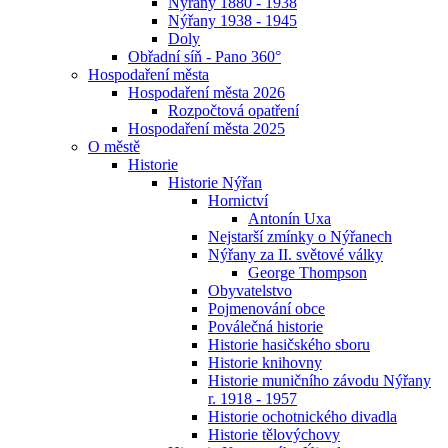
Nýřany 1880 - 1938
Nýřany 1938 - 1945
Doly
Obřadní síň - Pano 360°
Hospodaření města
Hospodaření města 2026
Rozpočtová opatření
Hospodaření města 2025
O městě
Historie
Historie Nýřan
Hornictví
Antonín Uxa
Nejstarší zmínky o Nýřanech
Nýřany za II. světové války
George Thompson
Obyvatelstvo
Pojmenování obce
Poválečná historie
Historie hasičského sboru
Historie knihovny
Historie muničního závodu Nýřany
r. 1918 - 1957
Historie ochotnického divadla
Historie tělovýchovy