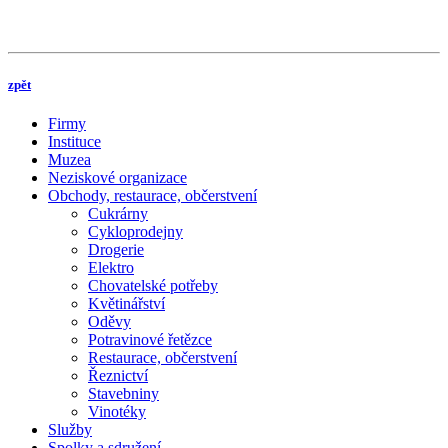
zpět
Firmy
Instituce
Muzea
Neziskové organizace
Obchody, restaurace, občerstvení
Cukrárny
Cykloprodejny
Drogerie
Elektro
Chovatelské potřeby
Květinářství
Oděvy
Potravinové řetězce
Restaurace, občerstvení
Řeznictví
Stavebniny
Vinotéky
Služby
Spolky a sdružení