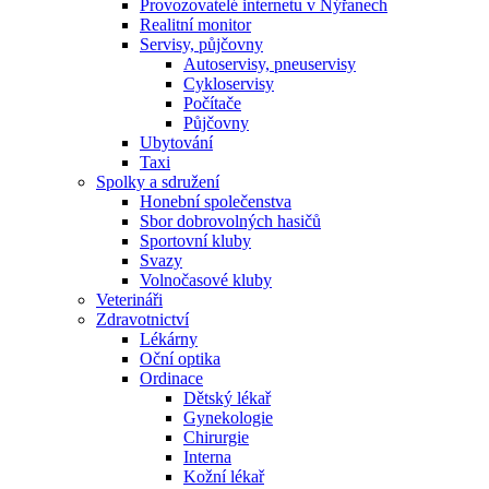
Provozovatelé internetu v Nýřanech
Realitní monitor
Servisy, půjčovny
Autoservisy, pneuservisy
Cykloservisy
Počítače
Půjčovny
Ubytování
Taxi
Spolky a sdružení
Honební společenstva
Sbor dobrovolných hasičů
Sportovní kluby
Svazy
Volnočasové kluby
Veterináři
Zdravotnictví
Lékárny
Oční optika
Ordinace
Dětský lékař
Gynekologie
Chirurgie
Interna
Kožní lékař