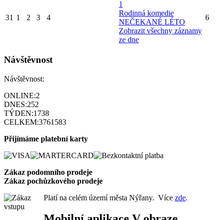
1
Rodinná komedie
31
1
2
3
4
6
NEČEKANÉ LÉTO
Zobrazit všechny záznamy
ze dne
Návštěvnost
Návštěvnost:
ONLINE:
2
DNES:
252
TÝDEN:
1738
CELKEM:
3761583
Přijímáme platební karty
Zákaz podomního prode
je
Zákaz pochůzkového prodeje
Platí na celém území města Nýřany. Více
zde
.
Mobilní aplikace V obraze