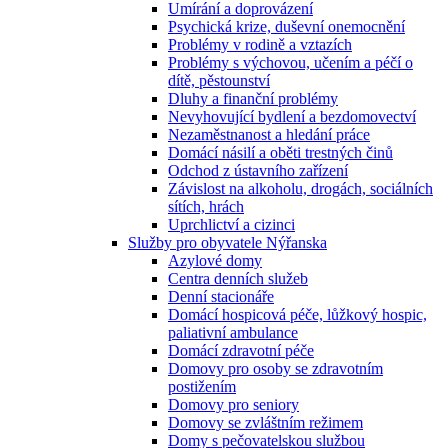
Umírání a doprovázení
Psychická krize, duševní onemocnění
Problémy v rodině a vztazích
Problémy s výchovou, učením a péčí o
dítě, pěstounství
Dluhy a finanční problémy
Nevyhovující bydlení a bezdomovectví
Nezaměstnanost a hledání práce
Domácí násilí a oběti trestných činů
Odchod z ústavního zařízení
Závislost na alkoholu, drogách, sociálních
sítích, hrách
Uprchlictví a cizinci
Služby pro obyvatele Nýřanska
Azylové domy
Centra denních služeb
Denní stacionáře
Domácí hospicová péče, lůžkový hospic,
paliativní ambulance
Domácí zdravotní péče
Domovy pro osoby se zdravotním
postižením
Domovy pro seniory
Domovy se zvláštním režimem
Domy s pečovatelskou službou