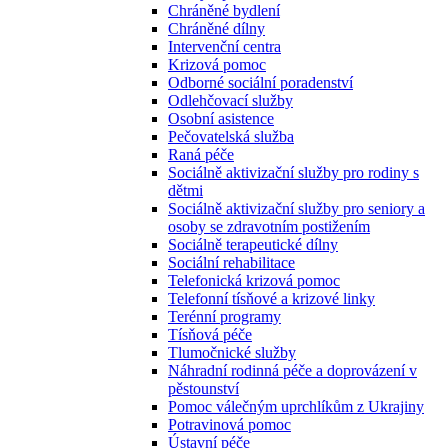
Chráněné bydlení
Chráněné dílny
Intervenční centra
Krizová pomoc
Odborné sociální poradenství
Odlehčovací služby
Osobní asistence
Pečovatelská služba
Raná péče
Sociálně aktivizační služby pro rodiny s
dětmi
Sociálně aktivizační služby pro seniory a
osoby se zdravotním postižením
Sociálně terapeutické dílny
Sociální rehabilitace
Telefonická krizová pomoc
Telefonní tísňové a krizové linky
Terénní programy
Tísňová péče
Tlumočnické služby
Náhradní rodinná péče a doprovázení v
pěstounství
Pomoc válečným uprchlíkům z Ukrajiny
Potravinová pomoc
Ústavní péče