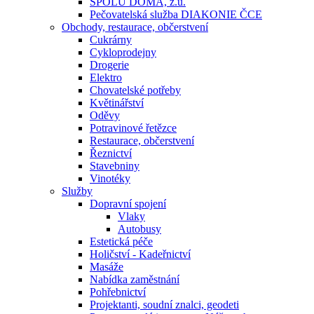
SPOLU DOMA, z.ú.
Pečovatelská služba DIAKONIE ČCE
Obchody, restaurace, občerstvení
Cukrárny
Cykloprodejny
Drogerie
Elektro
Chovatelské potřeby
Květinářství
Oděvy
Potravinové řetězce
Restaurace, občerstvení
Řeznictví
Stavebniny
Vinotéky
Služby
Dopravní spojení
Vlaky
Autobusy
Estetická péče
Holičství - Kadeřnictví
Masáže
Nabídka zaměstnání
Pohřebnictví
Projektanti, soudní znalci, geodeti