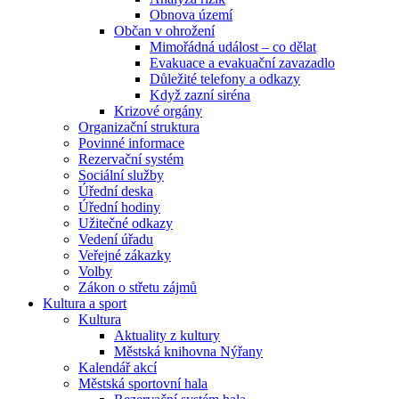
Obnova území
Občan v ohrožení
Mimořádná událost – co dělat
Evakuace a evakuační zavazadlo
Důležité telefony a odkazy
Když zazní siréna
Krizové orgány
Organizační struktura
Povinné informace
Rezervační systém
Sociální služby
Úřední deska
Úřední hodiny
Užitečné odkazy
Vedení úřadu
Veřejné zákazky
Volby
Zákon o střetu zájmů
Kultura a sport
Kultura
Aktuality z kultury
Městská knihovna Nýřany
Kalendář akcí
Městská sportovní hala