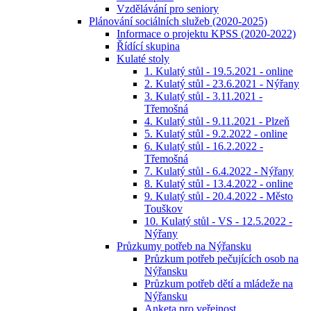
Vzdělávání pro seniory
Plánování sociálních služeb (2020-2025)
Informace o projektu KPSS (2020-2022)
Řídící skupina
Kulaté stoly
1. Kulatý stůl - 19.5.2021 - online
2. Kulatý stůl - 23.6.2021 - Nýřany
3. Kulatý stůl - 3.11.2021 -
Třemošná
4. Kulatý stůl - 9.11.2021 - Plzeň
5. Kulatý stůl - 9.2.2022 - online
6. Kulatý stůl - 16.2.2022 -
Třemošná
7. Kulatý stůl - 6.4.2022 - Nýřany
8. Kulatý stůl - 13.4.2022 - online
9. Kulatý stůl - 20.4.2022 - Město
Touškov
10. Kulatý stůl - VS - 12.5.2022 -
Nýřany
Průzkumy potřeb na Nýřansku
Průzkum potřeb pečujících osob na
Nýřansku
Průzkum potřeb dětí a mládeže na
Nýřansku
Anketa pro veřejnost