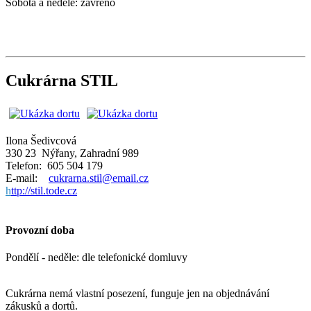
Sobota a neděle: zavřeno
Cukrárna STIL
Ilona Šedivcová
330 23 Nýřany, Zahradní 989
Telefon: 605 504 179
E-mail:
cukrarna.stil@email.cz
h
ttp://stil.tode.cz
Provozní doba
Pondělí - neděle: dle telefonické domluvy
Cukrárna nemá vlastní posezení, funguje jen na objednávání
zákusků a dortů.