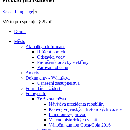
Překlad (translations)
Select Language
▼
Město pro spokojený život!
Domů
Město
Aktuality a informace
Hlášení poruch
Odstávka vody
Přerušení dodávky elektřiny
Varování občanů
Ankety
Dokumenty - Vyhlášky...
Usnesení zastupitelstva
Formuláře a žádosti
Fotogalerie
Ze života města
Návštěva prezidenta republiky
Konvoj vojenských historických vozidel
Lampionový průvod
Víkend historických vlaků
Vánoční kamion Coca-Cola 2016