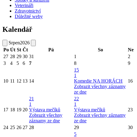
Veterináři
Zdravotnictví
Důležité weby
Kalendář
Srpen
2026
Po
Út
St
Čt
Pá
So
Ne
27
28
29
30
31
1
2
3
4
5
6
7
8
9
15
1
10
11
12
13
14
Komedie NA HORÁCH
16
Zobrazit všechny záznamy
ze dne
21
22
1
1
17
18
19
20
Výstava mečíků
Výstava mečíků
23
Zobrazit všechny
Zobrazit všechny záznamy
záznamy ze dne
ze dne
24
25
26
27
28
29
30
5