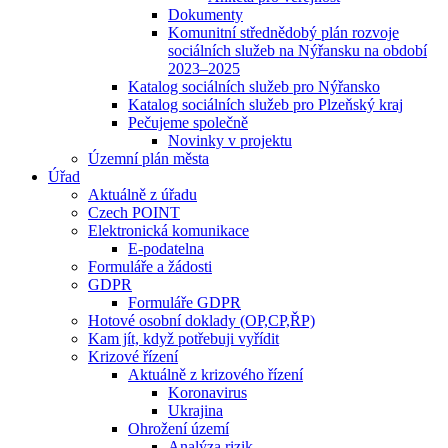
Dokumenty
Komunitní střednědobý plán rozvoje
sociálních služeb na Nýřansku na období
2023–2025
Katalog sociálních služeb pro Nýřansko
Katalog sociálních služeb pro Plzeňský kraj
Pečujeme společně
Novinky v projektu
Územní plán města
Úřad
Aktuálně z úřadu
Czech POINT
Elektronická komunikace
E-podatelna
Formuláře a žádosti
GDPR
Formuláře GDPR
Hotové osobní doklady (OP,CP,ŘP)
Kam jít, když potřebuji vyřídit
Krizové řízení
Aktuálně z krizového řízení
Koronavirus
Ukrajina
Ohrožení území
Analýza rizik