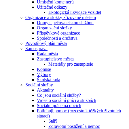
Umístění kontejnerů
Užitečné odkazy
Ekologická likvidace vozidel
Organizace a složky zřizované městem
Domy s pečovatelskou službou
Organizační složky
Příspěvkové organizace
Společnosti a družstva
Povodňový plán města
Samospráva
Rada města
Zastupitelstvo města
Materiály pro zastupitele
Komise
Výbory
Školská rada
Sociální služby
Aktuality
Co jsou sociální služby?
Videa o sociální práci a službách
Sociální práce na obcích
Potřebuji pomoc (rozcestník těžkých životních
situací)
Stáří
Zdravotní postižení a nemoc