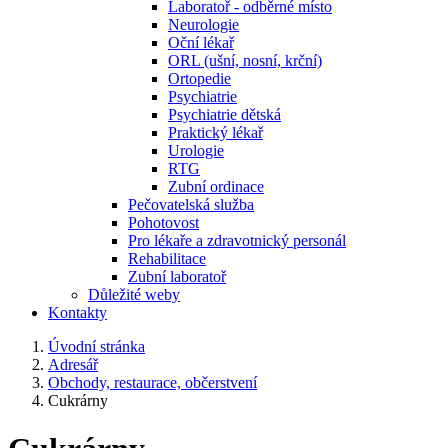
Laboratoř - odběrné místo
Neurologie
Oční lékař
ORL (ušní, nosní, krční)
Ortopedie
Psychiatrie
Psychiatrie dětská
Praktický lékař
Urologie
RTG
Zubní ordinace
Pečovatelská služba
Pohotovost
Pro lékaře a zdravotnický personál
Rehabilitace
Zubní laboratoř
Důležité weby
Kontakty
Úvodní stránka
Adresář
Obchody, restaurace, občerstvení
Cukrárny