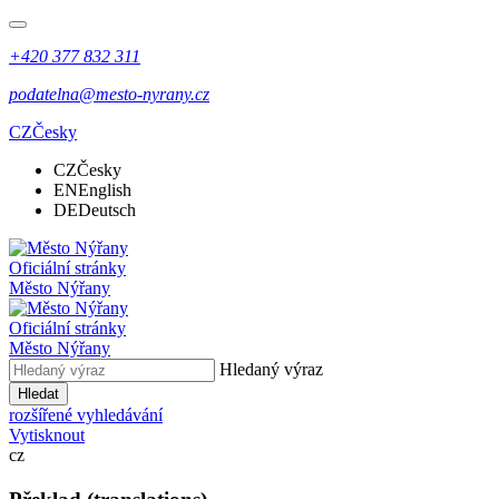
+420 377 832 311
podatelna@mesto-nyrany.cz
CZ
Česky
CZ
Česky
EN
English
DE
Deutsch
Oficiální stránky
Město Nýřany
Oficiální stránky
Město Nýřany
Hledaný výraz
Hledat
rozšířené vyhledávání
Vytisknout
cz