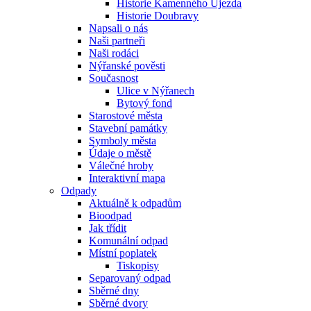
Historie Kamenného Újezda
Historie Doubravy
Napsali o nás
Naši partneři
Naši rodáci
Nýřanské pověsti
Současnost
Ulice v Nýřanech
Bytový fond
Starostové města
Stavební památky
Symboly města
Údaje o městě
Válečné hroby
Interaktivní mapa
Odpady
Aktuálně k odpadům
Bioodpad
Jak třídit
Komunální odpad
Místní poplatek
Tiskopisy
Separovaný odpad
Sběrné dny
Sběrné dvory