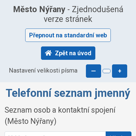
Město Nýřany
- Zjednodušená
verze stránek
Přepnout na standardní web
Zpět na úvod
Nastavení velikosti písma
—
+
Telefonní seznam jmenný
Seznam osob a kontaktní spojení
(Město Nýřany)
Vyhledat osobu: