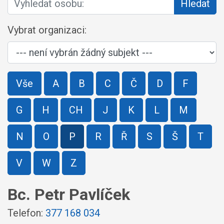
Hledat
Vybrat organizaci:
Vše
A
B
C
Č
D
F
G
H
CH
J
K
L
M
N
O
P
R
Ř
S
Š
T
V
W
Z
Bc. Petr Pavlíček
Telefon:
377 168 034