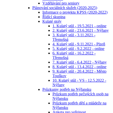
Vzdělávání pro seniory
Plánování sociálních služeb (2020-2025)
Informace o projektu KPSS (2020-2022)
Řídící skupina
Kulaté stoly
1. Kulatý stůl - 19.5.2021 - online
2. Kulatý stůl - 23.6.2021 - Nýřany
3. Kulatý stůl - 3.11.2021 -
Třemošná
4. Kulatý stůl - 9.11.2021 - Plzeň
5. Kulatý stůl - 9.2.2022 - online
6. Kulatý stůl - 16.2.2022 -
Třemošná
7. Kulatý stůl - 6.4.2022 - Nýřany
8. Kulatý stůl - 13.4.2022 - online
9. Kulatý stůl - 20.4.2022 - Město
Touškov
10. Kulatý stůl - VS - 12.5.2022 -
Nýřany
Průzkumy potřeb na Nýřansku
Průzkum potřeb pečujících osob na
Nýřansku
Průzkum potřeb dětí a mládeže na
Nýřansku
Anketa pro veřejnost