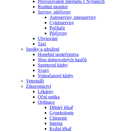
Provozovatelé internetu v Nýřanech
Realitní monitor
Servisy, půjčovny
Autoservisy, pneuservisy
Cykloservisy
Počítače
Půjčovny
Ubytování
Taxi
Spolky a sdružení
Honební společenstva
Sbor dobrovolných hasičů
Sportovní kluby
Svazy
Volnočasové kluby
Veterináři
Zdravotnictví
Lékárny
Oční optika
Ordinace
Dětský lékař
Gynekologie
Chirurgie
Interna
Kožní lékař