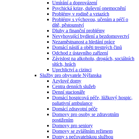
Umírání a doprovázení
Psychická krize, duševní onemocnění
Problémy v rodině a vztazích
Problémy s výchovou, učením a péčí o
dítě, pěstounství
Dluhy a finanční problémy
Nevyhovující bydlení a bezdomovectví
Nezaměstnanost a hledání práce
Domácí násilí a oběti trestných činů
Odchod z ústavního zařízení
Závislost na alkoholu, drogách, sociálních
sítích, hrách
Uprchlictví a cizinci
Služby pro obyvatele Nýřanska
Azylové domy
Centra denních služeb
Denní stacionáře
Domácí hospicová péče, lůžkový hospic,
paliativní ambulance
Domácí zdravotní péče
Domovy pro osoby se zdravotním
postižením
Domovy pro seniory
Domovy se zvláštním režimem
Domy s pečovatelskou službou