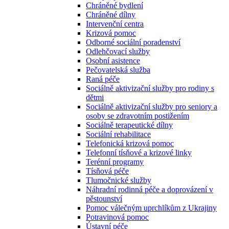
Chráněné bydlení
Chráněné dílny
Intervenční centra
Krizová pomoc
Odborné sociální poradenství
Odlehčovací služby
Osobní asistence
Pečovatelská služba
Raná péče
Sociálně aktivizační služby pro rodiny s
dětmi
Sociálně aktivizační služby pro seniory a
osoby se zdravotním postižením
Sociálně terapeutické dílny
Sociální rehabilitace
Telefonická krizová pomoc
Telefonní tísňové a krizové linky
Terénní programy
Tísňová péče
Tlumočnické služby
Náhradní rodinná péče a doprovázení v
pěstounství
Pomoc válečným uprchlíkům z Ukrajiny
Potravinová pomoc
Ústavní péče