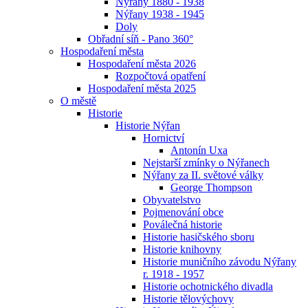
Nýřany 1880 - 1938
Nýřany 1938 - 1945
Doly
Obřadní síň - Pano 360°
Hospodaření města
Hospodaření města 2026
Rozpočtová opatření
Hospodaření města 2025
O městě
Historie
Historie Nýřan
Hornictví
Antonín Uxa
Nejstarší zmínky o Nýřanech
Nýřany za II. světové války
George Thompson
Obyvatelstvo
Pojmenování obce
Poválečná historie
Historie hasičského sboru
Historie knihovny
Historie muničního závodu Nýřany
r. 1918 - 1957
Historie ochotnického divadla
Historie tělovýchovy