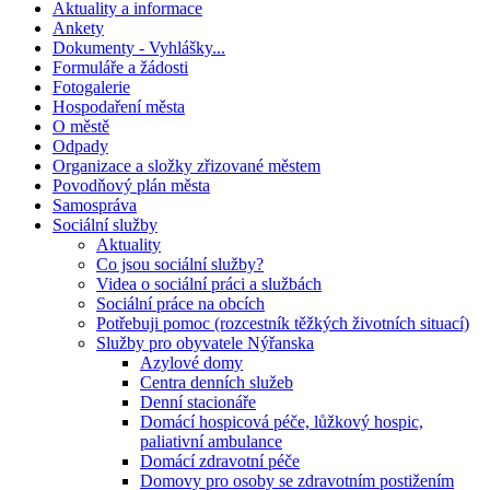
Aktuality a informace
Ankety
Dokumenty - Vyhlášky...
Formuláře a žádosti
Fotogalerie
Hospodaření města
O městě
Odpady
Organizace a složky zřizované městem
Povodňový plán města
Samospráva
Sociální služby
Aktuality
Co jsou sociální služby?
Videa o sociální práci a službách
Sociální práce na obcích
Potřebuji pomoc (rozcestník těžkých životních situací)
Služby pro obyvatele Nýřanska
Azylové domy
Centra denních služeb
Denní stacionáře
Domácí hospicová péče, lůžkový hospic,
paliativní ambulance
Domácí zdravotní péče
Domovy pro osoby se zdravotním postižením