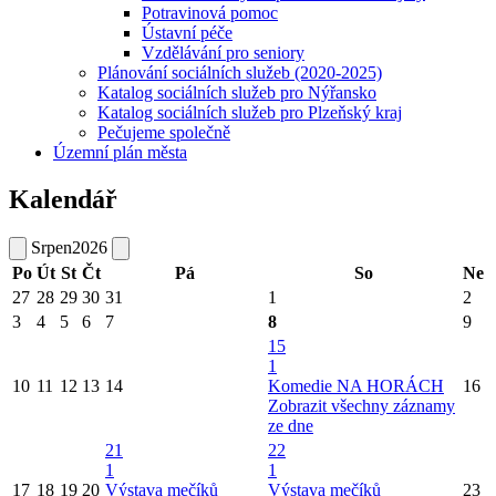
Potravinová pomoc
Ústavní péče
Vzdělávání pro seniory
Plánování sociálních služeb (2020-2025)
Katalog sociálních služeb pro Nýřansko
Katalog sociálních služeb pro Plzeňský kraj
Pečujeme společně
Územní plán města
Kalendář
Srpen
2026
Po
Út
St
Čt
Pá
So
Ne
27
28
29
30
31
1
2
3
4
5
6
7
8
9
15
1
10
11
12
13
14
Komedie NA HORÁCH
16
Zobrazit všechny záznamy
ze dne
21
22
1
1
17
18
19
20
Výstava mečíků
Výstava mečíků
23