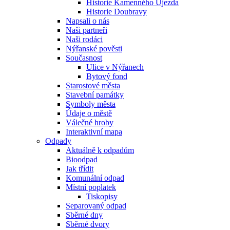
Historie Kamenného Újezda
Historie Doubravy
Napsali o nás
Naši partneři
Naši rodáci
Nýřanské pověsti
Současnost
Ulice v Nýřanech
Bytový fond
Starostové města
Stavební památky
Symboly města
Údaje o městě
Válečné hroby
Interaktivní mapa
Odpady
Aktuálně k odpadům
Bioodpad
Jak třídit
Komunální odpad
Místní poplatek
Tiskopisy
Separovaný odpad
Sběrné dny
Sběrné dvory