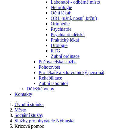
Laboratoř - odběrné místo
Neurologie
Oční lékař
ORL (ušní, nosní, krční)
Ortopedie
Psychiatrie
Psychiatrie dětská
Praktický lékař
Urologie
RTG
Zubní ordinace
Pečovatelská služba
Pohotovost
Pro lékaře a zdravotnický personál
Rehabilitace
Zubní laboratoř
Důležité weby
Kontakty
Úvodní stránka
Město
Sociální služby
Služby pro obyvatele Nýřanska
Krizová pomoc