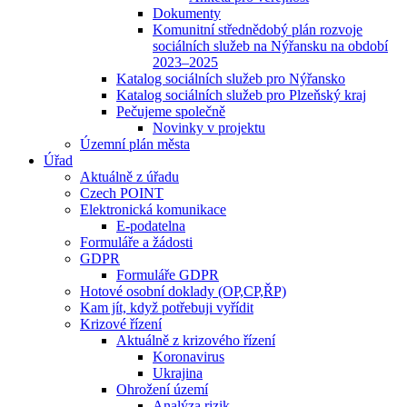
Dokumenty
Komunitní střednědobý plán rozvoje
sociálních služeb na Nýřansku na období
2023–2025
Katalog sociálních služeb pro Nýřansko
Katalog sociálních služeb pro Plzeňský kraj
Pečujeme společně
Novinky v projektu
Územní plán města
Úřad
Aktuálně z úřadu
Czech POINT
Elektronická komunikace
E-podatelna
Formuláře a žádosti
GDPR
Formuláře GDPR
Hotové osobní doklady (OP,CP,ŘP)
Kam jít, když potřebuji vyřídit
Krizové řízení
Aktuálně z krizového řízení
Koronavirus
Ukrajina
Ohrožení území
Analýza rizik