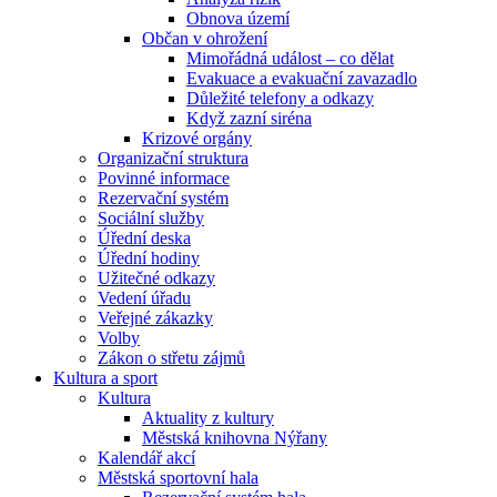
Obnova území
Občan v ohrožení
Mimořádná událost – co dělat
Evakuace a evakuační zavazadlo
Důležité telefony a odkazy
Když zazní siréna
Krizové orgány
Organizační struktura
Povinné informace
Rezervační systém
Sociální služby
Úřední deska
Úřední hodiny
Užitečné odkazy
Vedení úřadu
Veřejné zákazky
Volby
Zákon o střetu zájmů
Kultura a sport
Kultura
Aktuality z kultury
Městská knihovna Nýřany
Kalendář akcí
Městská sportovní hala