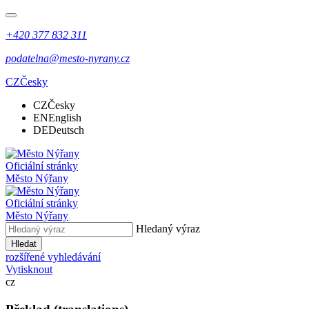
+420 377 832 311
podatelna@mesto-nyrany.cz
CZ
Česky
CZ
Česky
EN
English
DE
Deutsch
Oficiální stránky
Město Nýřany
Oficiální stránky
Město Nýřany
Hledaný výraz
Hledat
rozšířené vyhledávání
Vytisknout
cz