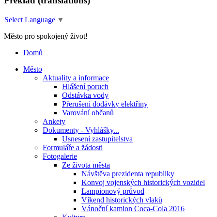
Překlad (translations)
Select Language
▼
Město pro spokojený život!
Domů
Město
Aktuality a informace
Hlášení poruch
Odstávka vody
Přerušení dodávky elektřiny
Varování občanů
Ankety
Dokumenty - Vyhlášky...
Usnesení zastupitelstva
Formuláře a žádosti
Fotogalerie
Ze života města
Návštěva prezidenta republiky
Konvoj vojenských historických vozidel
Lampionový průvod
Víkend historických vlaků
Vánoční kamion Coca-Cola 2016