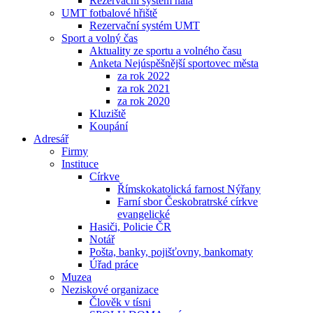
Rezervační systém hala
UMT fotbalové hřiště
Rezervační systém UMT
Sport a volný čas
Aktuality ze sportu a volného času
Anketa Nejúspěšnější sportovec města
za rok 2022
za rok 2021
za rok 2020
Kluziště
Koupání
Adresář
Firmy
Instituce
Církve
Římskokatolická farnost Nýřany
Farní sbor Českobratrské církve
evangelické
Hasiči, Policie ČR
Notář
Pošta, banky, pojišťovny, bankomaty
Úřad práce
Muzea
Neziskové organizace
Člověk v tísni