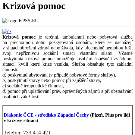
Krizová pomoc
K
rizová pomoc
je terénní, ambulantní nebo pobytová služba
na přechodnou dobu poskytovaná osobám, které se nacházejí
v situaci ohrožení zdraví nebo života, kdy přechodně nemohou řešit
svoji nepříznivou sociální situaci vlastními silami. Včasně
poskytnutá krizová pomoc umožňuje osobám úspěšněji zvládnout
situací, kvůli které krize vznikla. Služba obsahuje tyto základní
činnosti:
a)
poskytnutí ubytování (v případě pobytové formy služby),
b)
poskytnutí stravy nebo pomoc při zajištění stravy,
c)
sociálně terapeutické činnosti,
d)
pomoc při uplatňování práv, oprávněných zájmů a při obstarávání
osobních záležitostí.
Diakonie ČCE - středisko Západní Čechy
(Plzeň, Plus pro lidi
v krizové situaci)
Telefon: 733 414 421