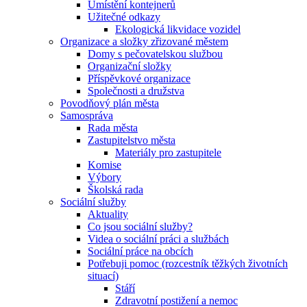
Umístění kontejnerů
Užitečné odkazy
Ekologická likvidace vozidel
Organizace a složky zřizované městem
Domy s pečovatelskou službou
Organizační složky
Příspěvkové organizace
Společnosti a družstva
Povodňový plán města
Samospráva
Rada města
Zastupitelstvo města
Materiály pro zastupitele
Komise
Výbory
Školská rada
Sociální služby
Aktuality
Co jsou sociální služby?
Videa o sociální práci a službách
Sociální práce na obcích
Potřebuji pomoc (rozcestník těžkých životních
situací)
Stáří
Zdravotní postižení a nemoc