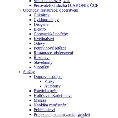
SPOLU DOMA, z.ú.
Pečovatelská služba DIAKONIE ČCE
Obchody, restaurace, občerstvení
Cukrárny
Cykloprodejny
Drogerie
Elektro
Chovatelské potřeby
Květinářství
Oděvy
Potravinové řetězce
Restaurace, občerstvení
Řeznictví
Stavebniny
Vinotéky
Služby
Dopravní spojení
Vlaky
Autobusy
Estetická péče
Holičství - Kadeřnictví
Masáže
Nabídka zaměstnání
Pohřebnictví
Projektanti, soudní znalci, geodeti