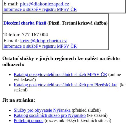
E mail:
plus@diakoniezapad.cz
Informace o službě v registru MPSV ČR
Diecézní charita Plzeň
(Plzeň, Terénní krizová služba)
Telefon: 777 167 004
E-mail:
krize@dchp.charita.cz
Informace o službě v registru MPSV ČR
Ostatní služby v jiných regionech lze nalézt na těchto
odkazech:
Katalog poskytovatelů sociálních služeb MPSV ČR
(online
vyhledávač)
Katalog poskytovatelů sociálních služeb pro Plzeňský kraj
(ke
stažení)
Jít na stránku:
Služby pro obyvatele Nýřanska
(přehled služeb)
Katalog sociálních služeb pro Nýřansko
(ke stažení)
Potřebuji pomoc
(rozcestník těžkých životních situací)