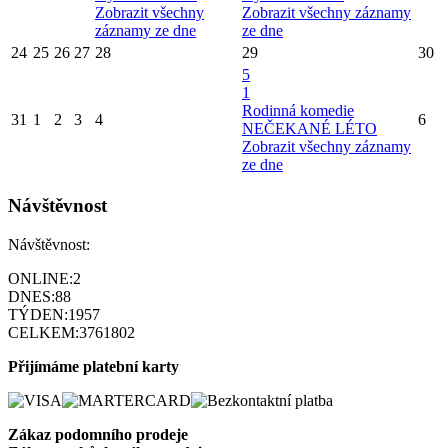
Zobrazit všechny
Zobrazit všechny záznamy
záznamy ze dne
ze dne
24
25
26
27
28
29
30
5
1
Rodinná komedie
31
1
2
3
4
6
NEČEKANÉ LÉTO
Zobrazit všechny záznamy
ze dne
Návštěvnost
Návštěvnost:
ONLINE:
2
DNES:
88
TÝDEN:
1957
CELKEM:
3761802
Přijímáme platební karty
Zákaz podomního prode
je