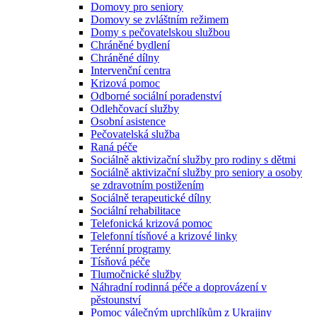
Domovy pro seniory
Domovy se zvláštním režimem
Domy s pečovatelskou službou
Chráněné bydlení
Chráněné dílny
Intervenční centra
Krizová pomoc
Odborné sociální poradenství
Odlehčovací služby
Osobní asistence
Pečovatelská služba
Raná péče
Sociálně aktivizační služby pro rodiny s dětmi
Sociálně aktivizační služby pro seniory a osoby
se zdravotním postižením
Sociálně terapeutické dílny
Sociální rehabilitace
Telefonická krizová pomoc
Telefonní tísňové a krizové linky
Terénní programy
Tísňová péče
Tlumočnické služby
Náhradní rodinná péče a doprovázení v
pěstounství
Pomoc válečným uprchlíkům z Ukrajiny