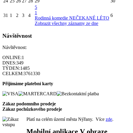
24
25
26
27
28
29
30
5
1
31
1
2
3
4
6
Rodinná komedie NEČEKANÉ LÉTO
Zobrazit všechny záznamy ze dne
Návštěvnost
Návštěvnost:
ONLINE:
1
DNES:
349
TÝDEN:
1485
CELKEM:
3761330
Přijímáme platební karty
Zákaz podomního prode
je
Zákaz pochůzkového prodeje
Platí na celém území města Nýřany. Více
zde
.
Mobilní aplikace V obraze