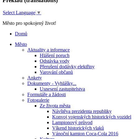
Překlad (translations)
Select Language
▼
Město pro spokojený život!
Domů
Město
Aktuality a informace
Hlášení poruch
Odstávka vody
Přerušení dodávky elektřiny
Varování občanů
Ankety
Dokumenty - Vyhlášky...
Usnesení zastupitelstva
Formuláře a žádosti
Fotogalerie
Ze života města
Návštěva prezidenta republiky
Konvoj vojenských historických vozidel
Lampionový průvod
Víkend historických vlaků
Vánoční kamion Coca-Cola 2016