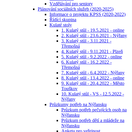
Vzdělávání pro seniory
Plánování sociálních služeb (2020-2025)
Informace o projektu KPSS (2020-2022)
Řídící skupina
Kulaté stoly
1. Kulatý stůl - 19.5.2021 - online
2. Kulatý stůl - 23.6.2021 - Nýřany
3. Kulatý stůl - 3.11.2021 -
Třemošná
4. Kulatý stůl - 9.11.2021 - Plzeň
5. Kulatý stůl - 9.2.2022 - online
6. Kulatý stůl - 16.2.2022 -
Třemošná
7. Kulatý stůl - 6.4.2022 - Nýřany
8. Kulatý stůl - 13.4.2022 - online
9. Kulatý stůl - 20.4.2022 - Město
Touškov
10. Kulatý stůl - VS - 12.5.2022 -
Nýřany
Průzkumy potřeb na Nýřansku
Průzkum potřeb pečujících osob na
Nýřansku
Průzkum potřeb dětí a mládeže na
Nýřansku
Anketa pro veřejnost