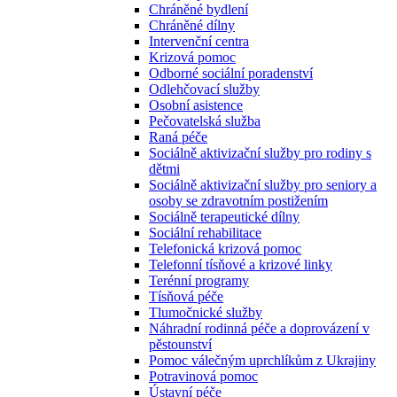
Chráněné bydlení
Chráněné dílny
Intervenční centra
Krizová pomoc
Odborné sociální poradenství
Odlehčovací služby
Osobní asistence
Pečovatelská služba
Raná péče
Sociálně aktivizační služby pro rodiny s
dětmi
Sociálně aktivizační služby pro seniory a
osoby se zdravotním postižením
Sociálně terapeutické dílny
Sociální rehabilitace
Telefonická krizová pomoc
Telefonní tísňové a krizové linky
Terénní programy
Tísňová péče
Tlumočnické služby
Náhradní rodinná péče a doprovázení v
pěstounství
Pomoc válečným uprchlíkům z Ukrajiny
Potravinová pomoc
Ústavní péče