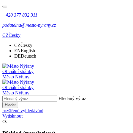
+420 377 832 311
podatelna@mesto-nyrany.cz
CZ
Česky
CZ
Česky
EN
English
DE
Deutsch
Oficiální stránky
Město Nýřany
Oficiální stránky
Město Nýřany
Hledaný výraz
Hledat
rozšířené vyhledávání
Vytisknout
cz