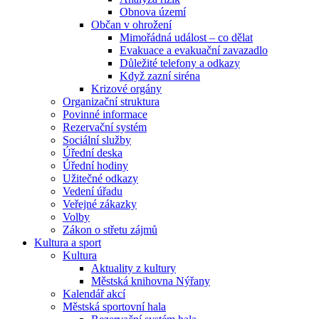
Obnova území
Občan v ohrožení
Mimořádná událost – co dělat
Evakuace a evakuační zavazadlo
Důležité telefony a odkazy
Když zazní siréna
Krizové orgány
Organizační struktura
Povinné informace
Rezervační systém
Sociální služby
Úřední deska
Úřední hodiny
Užitečné odkazy
Vedení úřadu
Veřejné zákazky
Volby
Zákon o střetu zájmů
Kultura a sport
Kultura
Aktuality z kultury
Městská knihovna Nýřany
Kalendář akcí
Městská sportovní hala