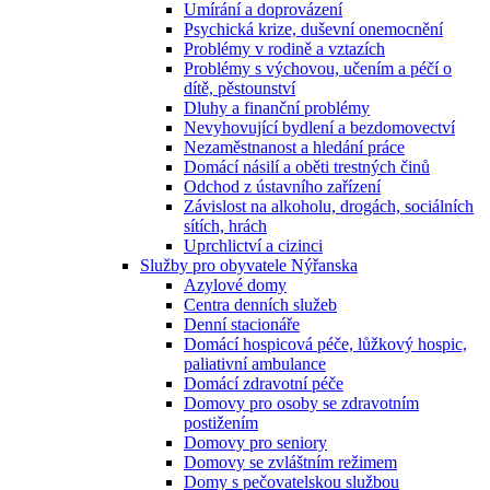
Umírání a doprovázení
Psychická krize, duševní onemocnění
Problémy v rodině a vztazích
Problémy s výchovou, učením a péčí o
dítě, pěstounství
Dluhy a finanční problémy
Nevyhovující bydlení a bezdomovectví
Nezaměstnanost a hledání práce
Domácí násilí a oběti trestných činů
Odchod z ústavního zařízení
Závislost na alkoholu, drogách, sociálních
sítích, hrách
Uprchlictví a cizinci
Služby pro obyvatele Nýřanska
Azylové domy
Centra denních služeb
Denní stacionáře
Domácí hospicová péče, lůžkový hospic,
paliativní ambulance
Domácí zdravotní péče
Domovy pro osoby se zdravotním
postižením
Domovy pro seniory
Domovy se zvláštním režimem
Domy s pečovatelskou službou