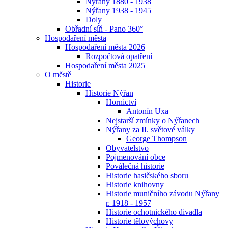
Nýřany 1880 - 1938
Nýřany 1938 - 1945
Doly
Obřadní síň - Pano 360°
Hospodaření města
Hospodaření města 2026
Rozpočtová opatření
Hospodaření města 2025
O městě
Historie
Historie Nýřan
Hornictví
Antonín Uxa
Nejstarší zmínky o Nýřanech
Nýřany za II. světové války
George Thompson
Obyvatelstvo
Pojmenování obce
Poválečná historie
Historie hasičského sboru
Historie knihovny
Historie muničního závodu Nýřany
r. 1918 - 1957
Historie ochotnického divadla
Historie tělovýchovy