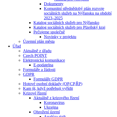
Dokumenty
Komunitní střednědobý plán rozvoje
sociálních služeb na Nýřansku na období
2023–2025
Katalog sociálních služeb pro Nýřansko
Katalog sociálních služeb pro Plzeňský kraj
Pečujeme společně
Novinky v projektu
Územní plán města
Úřad
Aktuálně z úřadu
Czech POINT
Elektronická komunikace
E-podatelna
Formuláře a žádosti
GDPR
Formuláře GDPR
Hotové osobní doklady (OP,CP,ŘP)
Kam jít, když potřebuji vyřídit
Krizové řízení
Aktuálně z krizového řízení
Koronavirus
Ukrajina
Ohrožení území
Analýza rizik