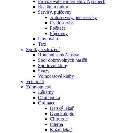
Provozovatelé internetu v Nýřanech
Realitní monitor
Servisy, půjčovny
Autoservisy, pneuservisy
Cykloservisy
Počítače
Půjčovny
Ubytování
Taxi
Spolky a sdružení
Honební společenstva
Sbor dobrovolných hasičů
Sportovní kluby
Svazy
Volnočasové kluby
Veterináři
Zdravotnictví
Lékárny
Oční optika
Ordinace
Dětský lékař
Gynekologie
Chirurgie
Interna
Kožní lékař