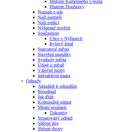
Historie Kamenného Újezda
Historie Doubravy
Napsali o nás
Naši partneři
Naši rodáci
Nýřanské pověsti
Současnost
Ulice v Nýřanech
Bytový fond
Starostové města
Stavební památky
Symboly města
Údaje o městě
Válečné hroby
Interaktivní mapa
Odpady
Aktuálně k odpadům
Bioodpad
Jak třídit
Komunální odpad
Místní poplatek
Tiskopisy
Separovaný odpad
Sběrné dny
Sběrné dvory