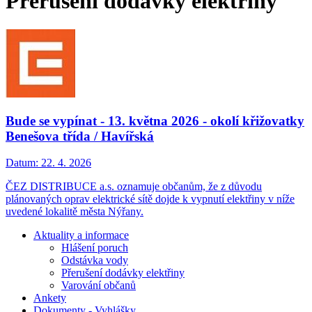
Přerušení dodávky elektřiny
Bude se vypínat - 13. května 2026 - okolí křižovatky
Benešova třída / Havířská
Datum:
22. 4. 2026
ČEZ DISTRIBUCE a.s. oznamuje občanům, že z důvodu
plánovaných oprav elektrické sítě dojde k vypnutí elektřiny v níže
uvedené lokalitě města Nýřany.
Aktuality a informace
Hlášení poruch
Odstávka vody
Přerušení dodávky elektřiny
Varování občanů
Ankety
Dokumenty - Vyhlášky...