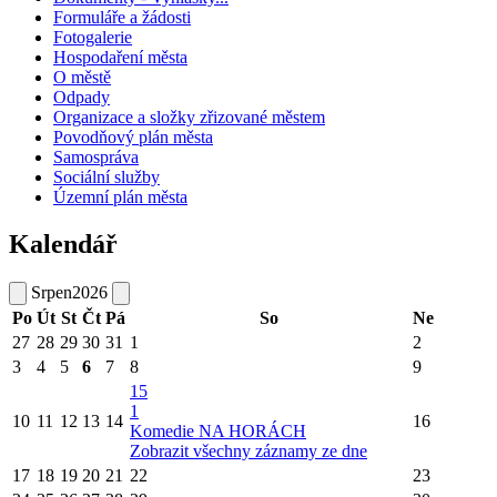
Formuláře a žádosti
Fotogalerie
Hospodaření města
O městě
Odpady
Organizace a složky zřizované městem
Povodňový plán města
Samospráva
Sociální služby
Územní plán města
Kalendář
Srpen
2026
Po
Út
St
Čt
Pá
So
Ne
27
28
29
30
31
1
2
3
4
5
6
7
8
9
15
1
10
11
12
13
14
16
Komedie NA HORÁCH
Zobrazit všechny záznamy ze dne
17
18
19
20
21
22
23