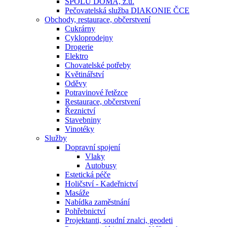
SPOLU DOMA, z.ú.
Pečovatelská služba DIAKONIE ČCE
Obchody, restaurace, občerstvení
Cukrárny
Cykloprodejny
Drogerie
Elektro
Chovatelské potřeby
Květinářství
Oděvy
Potravinové řetězce
Restaurace, občerstvení
Řeznictví
Stavebniny
Vinotéky
Služby
Dopravní spojení
Vlaky
Autobusy
Estetická péče
Holičství - Kadeřnictví
Masáže
Nabídka zaměstnání
Pohřebnictví
Projektanti, soudní znalci, geodeti