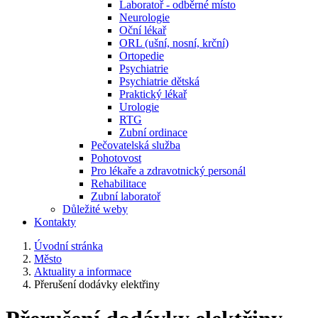
Laboratoř - odběrné místo
Neurologie
Oční lékař
ORL (ušní, nosní, krční)
Ortopedie
Psychiatrie
Psychiatrie dětská
Praktický lékař
Urologie
RTG
Zubní ordinace
Pečovatelská služba
Pohotovost
Pro lékaře a zdravotnický personál
Rehabilitace
Zubní laboratoř
Důležité weby
Kontakty
Úvodní stránka
Město
Aktuality a informace
Přerušení dodávky elektřiny