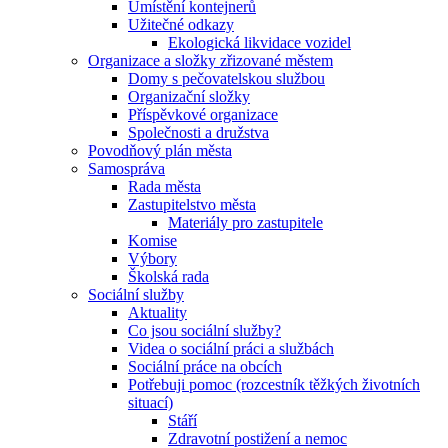
Umístění kontejnerů
Užitečné odkazy
Ekologická likvidace vozidel
Organizace a složky zřizované městem
Domy s pečovatelskou službou
Organizační složky
Příspěvkové organizace
Společnosti a družstva
Povodňový plán města
Samospráva
Rada města
Zastupitelstvo města
Materiály pro zastupitele
Komise
Výbory
Školská rada
Sociální služby
Aktuality
Co jsou sociální služby?
Videa o sociální práci a službách
Sociální práce na obcích
Potřebuji pomoc (rozcestník těžkých životních
situací)
Stáří
Zdravotní postižení a nemoc