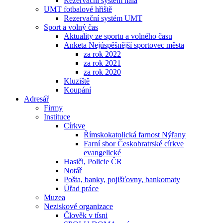
Rezervační systém hala
UMT fotbalové hřiště
Rezervační systém UMT
Sport a volný čas
Aktuality ze sportu a volného času
Anketa Nejúspěšnější sportovec města
za rok 2022
za rok 2021
za rok 2020
Kluziště
Koupání
Adresář
Firmy
Instituce
Církve
Římskokatolická farnost Nýřany
Farní sbor Českobratrské církve
evangelické
Hasiči, Policie ČR
Notář
Pošta, banky, pojišťovny, bankomaty
Úřad práce
Muzea
Neziskové organizace
Člověk v tísni