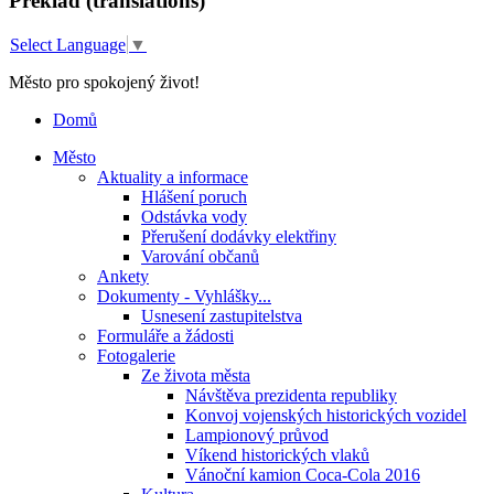
Překlad (translations)
Select Language
▼
Město pro spokojený život!
Domů
Město
Aktuality a informace
Hlášení poruch
Odstávka vody
Přerušení dodávky elektřiny
Varování občanů
Ankety
Dokumenty - Vyhlášky...
Usnesení zastupitelstva
Formuláře a žádosti
Fotogalerie
Ze života města
Návštěva prezidenta republiky
Konvoj vojenských historických vozidel
Lampionový průvod
Víkend historických vlaků
Vánoční kamion Coca-Cola 2016