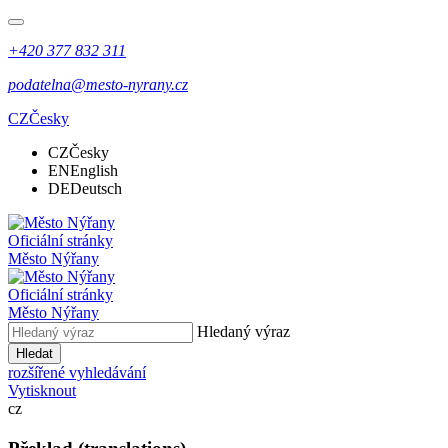
+420 377 832 311
podatelna@mesto-nyrany.cz
CZ
Česky
CZ
Česky
EN
English
DE
Deutsch
Oficiální stránky
Město Nýřany
Oficiální stránky
Město Nýřany
Hledaný výraz
Hledat
rozšířené vyhledávání
Vytisknout
cz