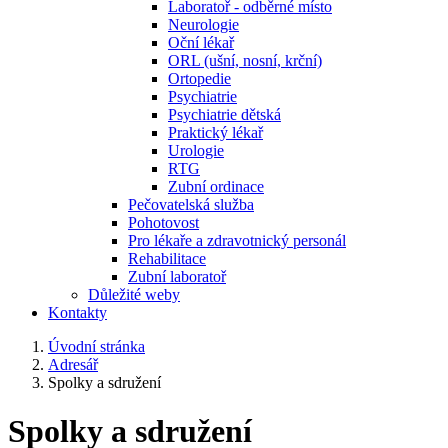
Laboratoř - odběrné místo
Neurologie
Oční lékař
ORL (ušní, nosní, krční)
Ortopedie
Psychiatrie
Psychiatrie dětská
Praktický lékař
Urologie
RTG
Zubní ordinace
Pečovatelská služba
Pohotovost
Pro lékaře a zdravotnický personál
Rehabilitace
Zubní laboratoř
Důležité weby
Kontakty
Úvodní stránka
Adresář
Spolky a sdružení
Spolky a sdružení