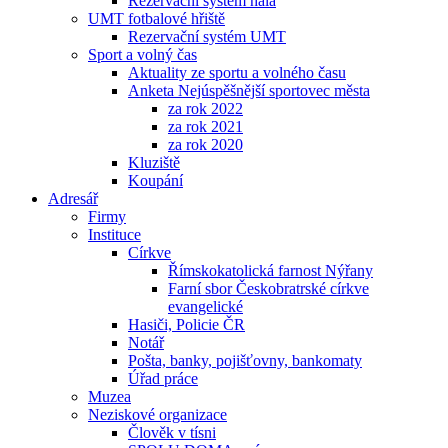
Rezervační systém hala
UMT fotbalové hřiště
Rezervační systém UMT
Sport a volný čas
Aktuality ze sportu a volného času
Anketa Nejúspěšnější sportovec města
za rok 2022
za rok 2021
za rok 2020
Kluziště
Koupání
Adresář
Firmy
Instituce
Církve
Římskokatolická farnost Nýřany
Farní sbor Českobratrské církve
evangelické
Hasiči, Policie ČR
Notář
Pošta, banky, pojišťovny, bankomaty
Úřad práce
Muzea
Neziskové organizace
Člověk v tísni