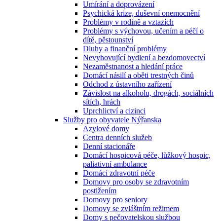
Umírání a doprovázení
Psychická krize, duševní onemocnění
Problémy v rodině a vztazích
Problémy s výchovou, učením a péčí o
dítě, pěstounství
Dluhy a finanční problémy
Nevyhovující bydlení a bezdomovectví
Nezaměstnanost a hledání práce
Domácí násilí a oběti trestných činů
Odchod z ústavního zařízení
Závislost na alkoholu, drogách, sociálních
sítích, hrách
Uprchlictví a cizinci
Služby pro obyvatele Nýřanska
Azylové domy
Centra denních služeb
Denní stacionáře
Domácí hospicová péče, lůžkový hospic,
paliativní ambulance
Domácí zdravotní péče
Domovy pro osoby se zdravotním
postižením
Domovy pro seniory
Domovy se zvláštním režimem
Domy s pečovatelskou službou