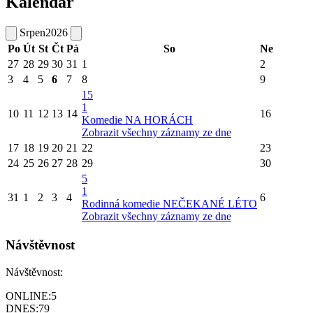
Kalendář
Srpen
2026
Po
Út
St
Čt
Pá
So
Ne
27
28
29
30
31
1
2
3
4
5
6
7
8
9
15
1
10
11
12
13
14
16
Komedie NA HORÁCH
Zobrazit všechny záznamy ze dne
17
18
19
20
21
22
23
24
25
26
27
28
29
30
5
1
31
1
2
3
4
6
Rodinná komedie NEČEKANÉ LÉTO
Zobrazit všechny záznamy ze dne
Návštěvnost
Návštěvnost:
ONLINE:
5
DNES:
79