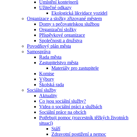
Umístění kontejnerů
Užitečné odkazy
Ekologická likvidace vozidel
Organizace a složky zřizované městem
Domy s pečovatelskou službou
Organizační složky
Příspěvkové organizace
Společnosti a družstva
Povodňový plán města
Samospráva
Rada města
Zastupitelstvo města
Materiály pro zastupitele
Komise
Výbory
Školská rada
Sociální služby
Aktuality
Co jsou sociální služby?
Videa o sociální práci a službách
Sociální práce na obcích
Potřebuji pomoc (rozcestník těžkých životních
situací)
Stáří
Zdravotní postižení a nemoc