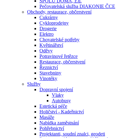
SPOLU DOMA, z.ú.
Pečovatelská služba DIAKONIE ČCE
Obchody, restaurace, občerstvení
Cukrárny
Cykloprodejny
Drogerie
Elektro
Chovatelské potřeby
Květinářství
Oděvy
Potravinové řetězce
Restaurace, občerstvení
Řeznictví
Stavebniny
Vinotéky
Služby
Dopravní spojení
Vlaky
Autobusy
Estetická péče
Holičství - Kadeřnictví
Masáže
Nabídka zaměstnání
Pohřebnictví
Projektanti, soudní znalci, geodeti