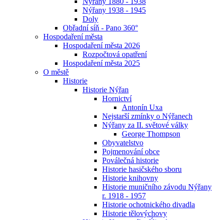
Nýřany 1880 - 1938
Nýřany 1938 - 1945
Doly
Obřadní síň - Pano 360°
Hospodaření města
Hospodaření města 2026
Rozpočtová opatření
Hospodaření města 2025
O městě
Historie
Historie Nýřan
Hornictví
Antonín Uxa
Nejstarší zmínky o Nýřanech
Nýřany za II. světové války
George Thompson
Obyvatelstvo
Pojmenování obce
Poválečná historie
Historie hasičského sboru
Historie knihovny
Historie muničního závodu Nýřany
r. 1918 - 1957
Historie ochotnického divadla
Historie tělovýchovy