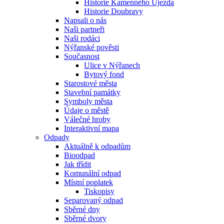
Historie Kamenného Újezda
Historie Doubravy
Napsali o nás
Naši partneři
Naši rodáci
Nýřanské pověsti
Současnost
Ulice v Nýřanech
Bytový fond
Starostové města
Stavební památky
Symboly města
Údaje o městě
Válečné hroby
Interaktivní mapa
Odpady
Aktuálně k odpadům
Bioodpad
Jak třídit
Komunální odpad
Místní poplatek
Tiskopisy
Separovaný odpad
Sběrné dny
Sběrné dvory