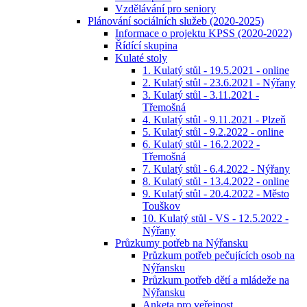
Vzdělávání pro seniory
Plánování sociálních služeb (2020-2025)
Informace o projektu KPSS (2020-2022)
Řídící skupina
Kulaté stoly
1. Kulatý stůl - 19.5.2021 - online
2. Kulatý stůl - 23.6.2021 - Nýřany
3. Kulatý stůl - 3.11.2021 -
Třemošná
4. Kulatý stůl - 9.11.2021 - Plzeň
5. Kulatý stůl - 9.2.2022 - online
6. Kulatý stůl - 16.2.2022 -
Třemošná
7. Kulatý stůl - 6.4.2022 - Nýřany
8. Kulatý stůl - 13.4.2022 - online
9. Kulatý stůl - 20.4.2022 - Město
Touškov
10. Kulatý stůl - VS - 12.5.2022 -
Nýřany
Průzkumy potřeb na Nýřansku
Průzkum potřeb pečujících osob na
Nýřansku
Průzkum potřeb dětí a mládeže na
Nýřansku
Anketa pro veřejnost