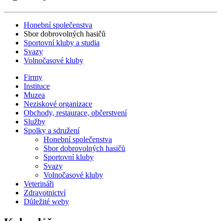
Honební společenstva
Sbor dobrovolných hasičů
Sportovní kluby a studia
Svazy
Volnočasové kluby
Firmy
Instituce
Muzea
Neziskové organizace
Obchody, restaurace, občerstvení
Služby
Spolky a sdružení
Honební společenstva
Sbor dobrovolných hasičů
Sportovní kluby
Svazy
Volnočasové kluby
Veterináři
Zdravotnictví
Důležité weby