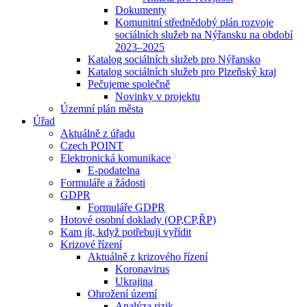
Dokumenty
Komunitní střednědobý plán rozvoje
sociálních služeb na Nýřansku na období
2023–2025
Katalog sociálních služeb pro Nýřansko
Katalog sociálních služeb pro Plzeňský kraj
Pečujeme společně
Novinky v projektu
Územní plán města
Úřad
Aktuálně z úřadu
Czech POINT
Elektronická komunikace
E-podatelna
Formuláře a žádosti
GDPR
Formuláře GDPR
Hotové osobní doklady (OP,CP,ŘP)
Kam jít, když potřebuji vyřídit
Krizové řízení
Aktuálně z krizového řízení
Koronavirus
Ukrajina
Ohrožení území
Analýza rizik