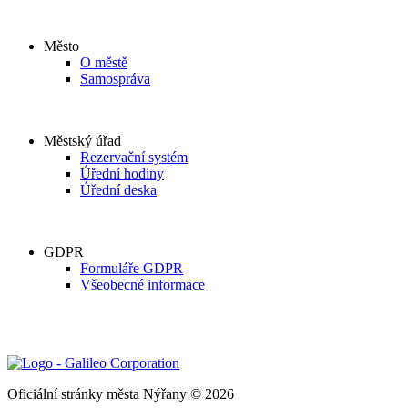
Město
O městě
Samospráva
Městský úřad
Rezervační systém
Úřední hodiny
Úřední deska
GDPR
Formuláře GDPR
Všeobecné informace
Oficiální stránky města Nýřany © 2026