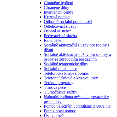
Chráněné bydlení
Chráněné dílny
Intervenční centra
Krizová pomoc
Odborné sociální poradenství
Odlehčovací služby
Osobní asistence
Pečovatelská služba
Raná péče
Sociálně aktivizační služby pro rodiny s
dětmi
Sociálně aktivizační služby pro seniory a
osoby se zdravotním postižením
Sociálně terapeutické dílny
Sociální rehabilitace
Telefonická krizová pomoc
Telefonní tísňové a krizové linky
Terénní programy
Tísňová péče
Tlumočnické služby
Náhradní rodinná péče a doprovázení v
pěstounství
Pomoc válečným uprchlíkům z Ukrajiny
Potravinová pomoc
Ústavní péče