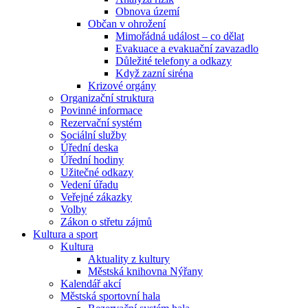
Obnova území
Občan v ohrožení
Mimořádná událost – co dělat
Evakuace a evakuační zavazadlo
Důležité telefony a odkazy
Když zazní siréna
Krizové orgány
Organizační struktura
Povinné informace
Rezervační systém
Sociální služby
Úřední deska
Úřední hodiny
Užitečné odkazy
Vedení úřadu
Veřejné zákazky
Volby
Zákon o střetu zájmů
Kultura a sport
Kultura
Aktuality z kultury
Městská knihovna Nýřany
Kalendář akcí
Městská sportovní hala