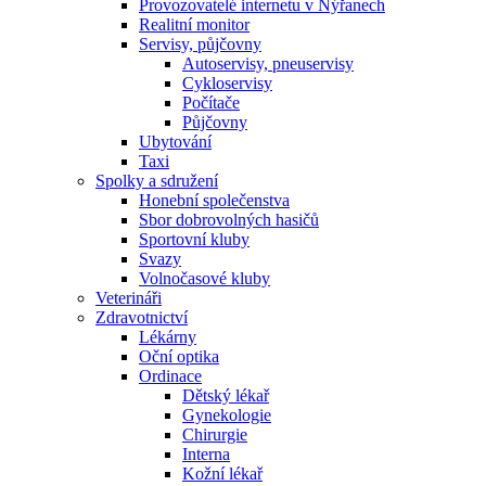
Provozovatelé internetu v Nýřanech
Realitní monitor
Servisy, půjčovny
Autoservisy, pneuservisy
Cykloservisy
Počítače
Půjčovny
Ubytování
Taxi
Spolky a sdružení
Honební společenstva
Sbor dobrovolných hasičů
Sportovní kluby
Svazy
Volnočasové kluby
Veterináři
Zdravotnictví
Lékárny
Oční optika
Ordinace
Dětský lékař
Gynekologie
Chirurgie
Interna
Kožní lékař