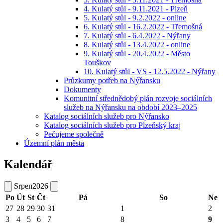
4. Kulatý stůl - 9.11.2021 - Plzeň
5. Kulatý stůl - 9.2.2022 - online
6. Kulatý stůl - 16.2.2022 - Třemošná
7. Kulatý stůl - 6.4.2022 - Nýřany
8. Kulatý stůl - 13.4.2022 - online
9. Kulatý stůl - 20.4.2022 - Město
Touškov
10. Kulatý stůl - VS - 12.5.2022 - Nýřany
Průzkumy potřeb na Nýřansku
Dokumenty
Komunitní střednědobý plán rozvoje sociálních
služeb na Nýřansku na období 2023–2025
Katalog sociálních služeb pro Nýřansko
Katalog sociálních služeb pro Plzeňský kraj
Pečujeme společně
Územní plán města
Kalendář
Srpen
2026
Po
Út
St
Čt
Pá
So
Ne
27
28
29
30
31
1
2
3
4
5
6
7
8
9