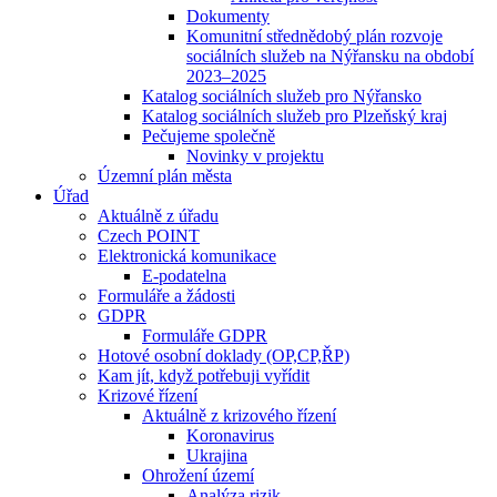
Dokumenty
Komunitní střednědobý plán rozvoje
sociálních služeb na Nýřansku na období
2023–2025
Katalog sociálních služeb pro Nýřansko
Katalog sociálních služeb pro Plzeňský kraj
Pečujeme společně
Novinky v projektu
Územní plán města
Úřad
Aktuálně z úřadu
Czech POINT
Elektronická komunikace
E-podatelna
Formuláře a žádosti
GDPR
Formuláře GDPR
Hotové osobní doklady (OP,CP,ŘP)
Kam jít, když potřebuji vyřídit
Krizové řízení
Aktuálně z krizového řízení
Koronavirus
Ukrajina
Ohrožení území
Analýza rizik