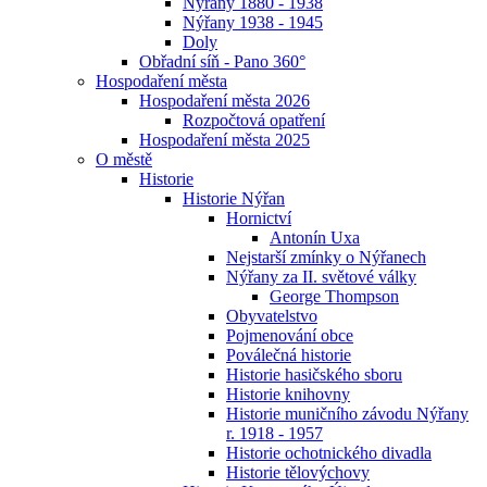
Nýřany 1880 - 1938
Nýřany 1938 - 1945
Doly
Obřadní síň - Pano 360°
Hospodaření města
Hospodaření města 2026
Rozpočtová opatření
Hospodaření města 2025
O městě
Historie
Historie Nýřan
Hornictví
Antonín Uxa
Nejstarší zmínky o Nýřanech
Nýřany za II. světové války
George Thompson
Obyvatelstvo
Pojmenování obce
Poválečná historie
Historie hasičského sboru
Historie knihovny
Historie muničního závodu Nýřany
r. 1918 - 1957
Historie ochotnického divadla
Historie tělovýchovy