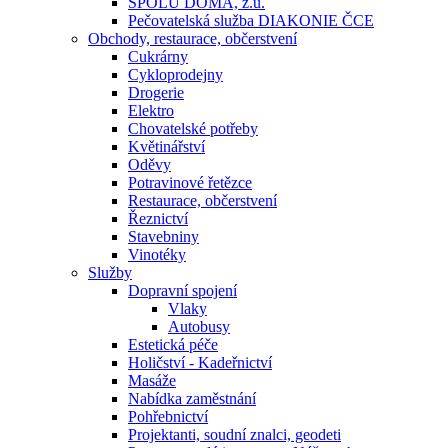
SPOLU DOMA, z.ú.
Pečovatelská služba DIAKONIE ČCE
Obchody, restaurace, občerstvení
Cukrárny
Cykloprodejny
Drogerie
Elektro
Chovatelské potřeby
Květinářství
Oděvy
Potravinové řetězce
Restaurace, občerstvení
Řeznictví
Stavebniny
Vinotéky
Služby
Dopravní spojení
Vlaky
Autobusy
Estetická péče
Holičství - Kadeřnictví
Masáže
Nabídka zaměstnání
Pohřebnictví
Projektanti, soudní znalci, geodeti