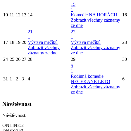
15
1
10
11
12
13
14
Komedie NA HORÁCH
16
Zobrazit všechny záznamy
ze dne
21
22
1
1
17
18
19
20
Výstava mečíků
Výstava mečíků
23
Zobrazit všechny
Zobrazit všechny záznamy
záznamy ze dne
ze dne
24
25
26
27
28
29
30
5
1
Rodinná komedie
31
1
2
3
4
6
NEČEKANÉ LÉTO
Zobrazit všechny záznamy
ze dne
Návštěvnost
Návštěvnost:
ONLINE:
2
DNES:
250