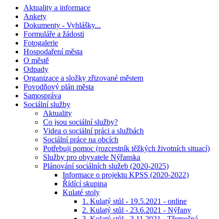
Aktuality a informace
Ankety
Dokumenty - Vyhlášky...
Formuláře a žádosti
Fotogalerie
Hospodaření města
O městě
Odpady
Organizace a složky zřizované městem
Povodňový plán města
Samospráva
Sociální služby
Aktuality
Co jsou sociální služby?
Videa o sociální práci a službách
Sociální práce na obcích
Potřebuji pomoc (rozcestník těžkých životních situací)
Služby pro obyvatele Nýřanska
Plánování sociálních služeb (2020-2025)
Informace o projektu KPSS (2020-2022)
Řídící skupina
Kulaté stoly
1. Kulatý stůl - 19.5.2021 - online
2. Kulatý stůl - 23.6.2021 - Nýřany
3. Kulatý stůl - 3.11.2021 - Třemošná