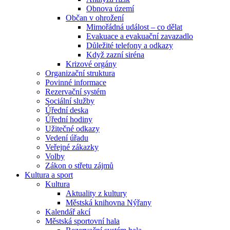
Obnova území
Občan v ohrožení
Mimořádná událost – co dělat
Evakuace a evakuační zavazadlo
Důležité telefony a odkazy
Když zazní siréna
Krizové orgány
Organizační struktura
Povinné informace
Rezervační systém
Sociální služby
Úřední deska
Úřední hodiny
Užitečné odkazy
Vedení úřadu
Veřejné zákazky
Volby
Zákon o střetu zájmů
Kultura a sport
Kultura
Aktuality z kultury
Městská knihovna Nýřany
Kalendář akcí
Městská sportovní hala