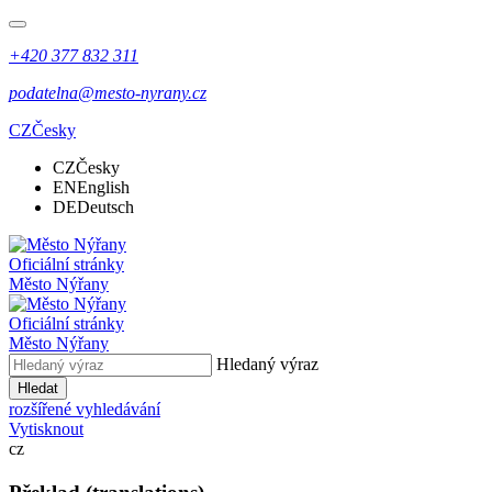
+420 377 832 311
podatelna@mesto-nyrany.cz
CZ
Česky
CZ
Česky
EN
English
DE
Deutsch
Oficiální stránky
Město Nýřany
Oficiální stránky
Město Nýřany
Hledaný výraz
Hledat
rozšířené vyhledávání
Vytisknout
cz