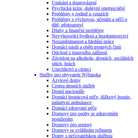
Umírání a doprovázení
Psychická krize, duševní onemocnění
Problémy v rodině a vztazích
Problémy s výchovou, učením a péčí o
dítě, pěstounství
Dluhy a finanční problémy
Nevyhovující bydlení a bezdomovectví
Nezaměstnanost a hledání práce
Domácí násilí a oběti trestných činů
Odchod z ústavního zařízení
Závislost na alkoholu, drogách, sociálních
sítích, hrách
Uprchlictví a cizinci
Služby pro obyvatele Nýřanska
Azylové domy
Centra denních služeb
Denní stacionáře
Domácí hospicová péče, lůžkový hospic,
paliativní ambulance
Domácí zdravotní péče
Domovy pro osoby se zdravotním
postižením
Domovy pro seniory
Domovy se zvláštním režimem
Domy s pečovatelskou službou