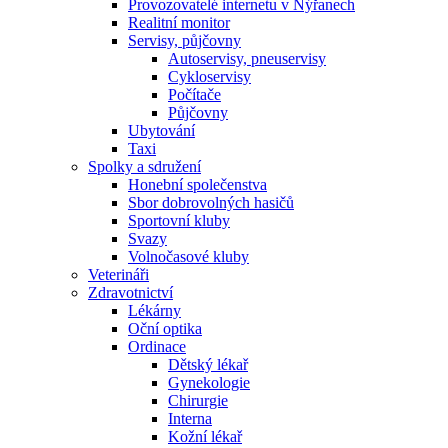
Provozovatelé internetu v Nýřanech
Realitní monitor
Servisy, půjčovny
Autoservisy, pneuservisy
Cykloservisy
Počítače
Půjčovny
Ubytování
Taxi
Spolky a sdružení
Honební společenstva
Sbor dobrovolných hasičů
Sportovní kluby
Svazy
Volnočasové kluby
Veterináři
Zdravotnictví
Lékárny
Oční optika
Ordinace
Dětský lékař
Gynekologie
Chirurgie
Interna
Kožní lékař