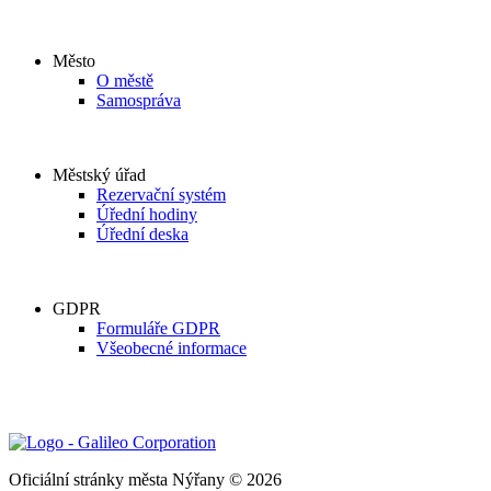
Město
O městě
Samospráva
Městský úřad
Rezervační systém
Úřední hodiny
Úřední deska
GDPR
Formuláře GDPR
Všeobecné informace
Oficiální stránky města Nýřany © 2026