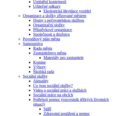
Umístění kontejnerů
Užitečné odkazy
Ekologická likvidace vozidel
Organizace a složky zřizované městem
Domy s pečovatelskou službou
Organizační složky
Příspěvkové organizace
Společnosti a družstva
Povodňový plán města
Samospráva
Rada města
Zastupitelstvo města
Materiály pro zastupitele
Komise
Výbory
Školská rada
Sociální služby
Aktuality
Co jsou sociální služby?
Videa o sociální práci a službách
Sociální práce na obcích
Potřebuji pomoc (rozcestník těžkých životních
situací)
Stáří
Zdravotní postižení a nemoc