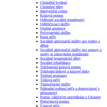
Chráněné bydlení
Chráněné dílny
Intervenční centra
Krizová pomoc
Odborné sociální poradenství
Odlehčovací služby
Osobní asistence
Pečovatelská služba
Raná péče
Sociálně aktivizační služby pro rodiny s
dětmi
Sociálně aktivizační služby pro seniory a
osoby se zdravotním postižením
Sociálně terapeutické dílny
Sociální rehabilitace
Telefonická krizová pomoc
Telefonní tísňové a krizové linky
Terénní programy
Tísňová péče
Tlumočnické služby
Náhradní rodinná péče a doprovázení v
pěstounství
Pomoc válečným uprchlíkům z Ukrajiny
Potravinová pomoc
Ústavní péče