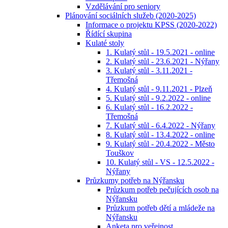
Vzdělávání pro seniory
Plánování sociálních služeb (2020-2025)
Informace o projektu KPSS (2020-2022)
Řídící skupina
Kulaté stoly
1. Kulatý stůl - 19.5.2021 - online
2. Kulatý stůl - 23.6.2021 - Nýřany
3. Kulatý stůl - 3.11.2021 -
Třemošná
4. Kulatý stůl - 9.11.2021 - Plzeň
5. Kulatý stůl - 9.2.2022 - online
6. Kulatý stůl - 16.2.2022 -
Třemošná
7. Kulatý stůl - 6.4.2022 - Nýřany
8. Kulatý stůl - 13.4.2022 - online
9. Kulatý stůl - 20.4.2022 - Město
Touškov
10. Kulatý stůl - VS - 12.5.2022 -
Nýřany
Průzkumy potřeb na Nýřansku
Průzkum potřeb pečujících osob na
Nýřansku
Průzkum potřeb dětí a mládeže na
Nýřansku
Anketa pro veřejnost