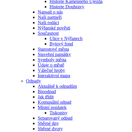
Historie Kamenného Újezda
Historie Doubravy
Napsali o nás
Naši partneři
Naši rodáci
Nýřanské pověsti
Současnost
Ulice v Nýřanech
Bytový fond
Starostové města
Stavební památky
Symboly města
Údaje o městě
Válečné hroby
Interaktivní mapa
Odpady
Aktuálně k odpadům
Bioodpad
Jak třídit
Komunální odpad
Místní poplatek
Tiskopisy
Separovaný odpad
Sběrné dny
Sběrné dvory