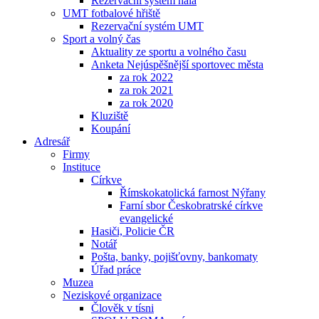
Rezervační systém hala
UMT fotbalové hřiště
Rezervační systém UMT
Sport a volný čas
Aktuality ze sportu a volného času
Anketa Nejúspěšnější sportovec města
za rok 2022
za rok 2021
za rok 2020
Kluziště
Koupání
Adresář
Firmy
Instituce
Církve
Římskokatolická farnost Nýřany
Farní sbor Českobratrské církve
evangelické
Hasiči, Policie ČR
Notář
Pošta, banky, pojišťovny, bankomaty
Úřad práce
Muzea
Neziskové organizace
Člověk v tísni