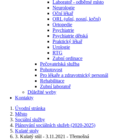
Laboratoř - odběrné místo
Neurologie
Oční lékař
ORL (ušní, nosní, krční)
Ortopedie
Psychiatrie
Psychiatrie dětská
Praktický lékař
Urologie
RTG
Zubní ordinace
Pečovatelská služba
Pohotovost
Pro lékaře a zdravotnický personál
Rehabilitace
Zubní laboratoř
Důležité weby
Kontakty
Úvodní stránka
Město
Sociální služby
Plánování sociálních služeb (2020-2025)
Kulaté stoly
3. Kulatý stůl - 3.11.2021 - Třemošná