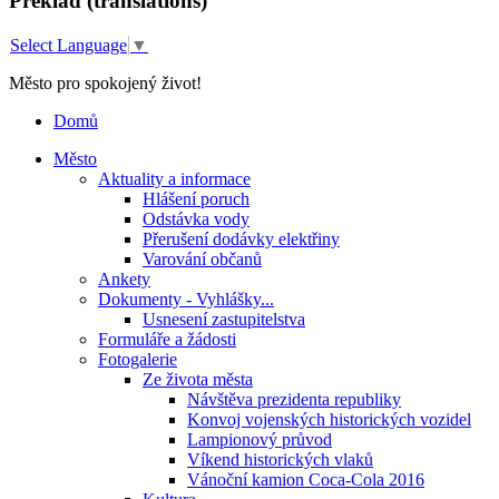
Překlad (translations)
Select Language
▼
Město pro spokojený život!
Domů
Město
Aktuality a informace
Hlášení poruch
Odstávka vody
Přerušení dodávky elektřiny
Varování občanů
Ankety
Dokumenty - Vyhlášky...
Usnesení zastupitelstva
Formuláře a žádosti
Fotogalerie
Ze života města
Návštěva prezidenta republiky
Konvoj vojenských historických vozidel
Lampionový průvod
Víkend historických vlaků
Vánoční kamion Coca-Cola 2016