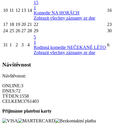
15
1
10
11
12
13
14
16
Komedie NA HORÁCH
Zobrazit všechny záznamy ze dne
17
18
19
20
21
22
23
24
25
26
27
28
29
30
5
1
31
1
2
3
4
6
Rodinná komedie NEČEKANÉ LÉTO
Zobrazit všechny záznamy ze dne
Návštěvnost
Návštěvnost:
ONLINE:
3
DNES:
72
TÝDEN:
1558
CELKEM:
3761403
Přijímáme platební karty