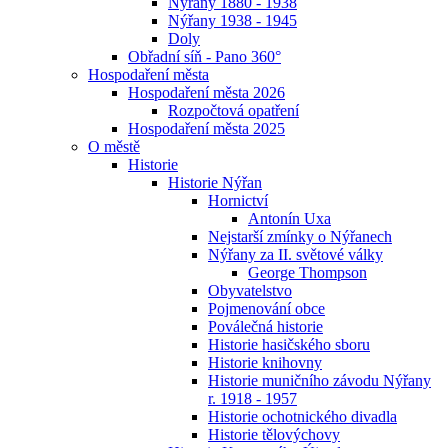
Nýřany 1880 - 1938
Nýřany 1938 - 1945
Doly
Obřadní síň - Pano 360°
Hospodaření města
Hospodaření města 2026
Rozpočtová opatření
Hospodaření města 2025
O městě
Historie
Historie Nýřan
Hornictví
Antonín Uxa
Nejstarší zmínky o Nýřanech
Nýřany za II. světové války
George Thompson
Obyvatelstvo
Pojmenování obce
Poválečná historie
Historie hasičského sboru
Historie knihovny
Historie muničního závodu Nýřany
r. 1918 - 1957
Historie ochotnického divadla
Historie tělovýchovy