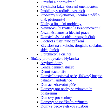
Umírání a doprovázení
Psychická krize, duševní onemocnění
Problémy v rodině a vztazích
Problémy s výchovou, učením a péčí o
dítě, pěstounství
Dluhy a finanční problémy
Nevyhovující bydlení a bezdomovectví
Nezaměstnanost a hledání práce
Domácí násilí a oběti trestných činů
Odchod z ústavního zařízení
Závislost na alkoholu, drogách, sociálních
sítích, hrách
Uprchlictví a cizinci
Služby pro obyvatele Nýřanska
Azylové domy
Centra denních služeb
Denní stacionáře
Domácí hospicová péče, lůžkový hospic,
paliativní ambulance
Domácí zdravotní péče
Domovy pro osoby se zdravotním
postižením
Domovy pro seniory
Domovy se zvláštním režimem
Domy s pečovatelskou službou