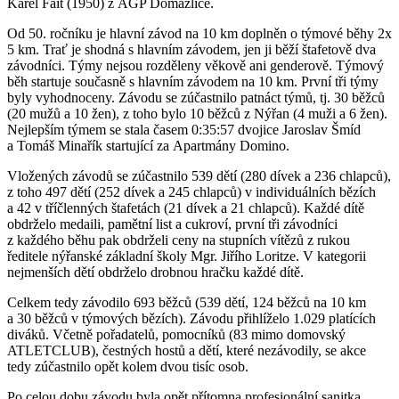
Karel Fait (1950) z AGP Domažlice.
Od 50. ročníku je hlavní závod na 10 km doplněn o týmové běhy 2x
5 km. Trať je shodná s hlavním závodem, jen ji běží štafetově dva
závodníci. Týmy nejsou rozděleny věkově ani genderově. Týmový
běh startuje současně s hlavním závodem na 10 km. První tři týmy
byly vyhodnoceny. Závodu se zúčastnilo patnáct týmů, tj. 30 běžců
(20 mužů a 10 žen), z toho bylo 10 běžců z Nýřan (4 muži a 6 žen).
Nejlepším týmem se stala časem 0:35:57 dvojice Jaroslav Šmíd
a Tomáš Minařík startující za Apartmány Domino.
Vložených závodů se zúčastnilo 539 dětí (280 dívek a 236 chlapců),
z toho 497 dětí (252 dívek a 245 chlapců) v individuálních bězích
a 42 v tříčlenných štafetách (21 dívek a 21 chlapců). Každé dítě
obdrželo medaili, pamětní list a cukroví, první tři závodníci
z každého běhu pak obdrželi ceny na stupních vítězů z rukou
ředitele nýřanské základní školy Mgr. Jiřího Loritze. V kategorii
nejmenších dětí obdrželo drobnou hračku každé dítě.
Celkem tedy závodilo 693 běžců (539 dětí, 124 běžců na 10 km
a 30 běžců v týmových bězích). Závodu přihlíželo 1.029 platících
diváků. Včetně pořadatelů, pomocníků (83 mimo domovský
ATLETCLUB), čestných hostů a dětí, které nezávodily, se akce
tedy zúčastnilo opět kolem dvou tisíc osob.
Po celou dobu závodu byla opět přítomna profesionální sanitka