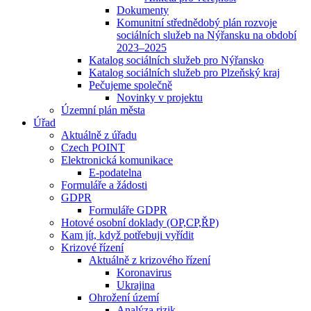
Dokumenty
Komunitní střednědobý plán rozvoje
sociálních služeb na Nýřansku na období
2023–2025
Katalog sociálních služeb pro Nýřansko
Katalog sociálních služeb pro Plzeňský kraj
Pečujeme společně
Novinky v projektu
Územní plán města
Úřad
Aktuálně z úřadu
Czech POINT
Elektronická komunikace
E-podatelna
Formuláře a žádosti
GDPR
Formuláře GDPR
Hotové osobní doklady (OP,CP,ŘP)
Kam jít, když potřebuji vyřídit
Krizové řízení
Aktuálně z krizového řízení
Koronavirus
Ukrajina
Ohrožení území
Analýza rizik