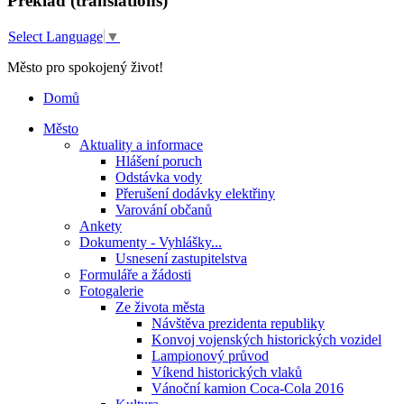
Překlad (translations)
Select Language
▼
Město pro spokojený život!
Domů
Město
Aktuality a informace
Hlášení poruch
Odstávka vody
Přerušení dodávky elektřiny
Varování občanů
Ankety
Dokumenty - Vyhlášky...
Usnesení zastupitelstva
Formuláře a žádosti
Fotogalerie
Ze života města
Návštěva prezidenta republiky
Konvoj vojenských historických vozidel
Lampionový průvod
Víkend historických vlaků
Vánoční kamion Coca-Cola 2016