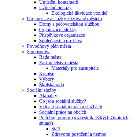
Umístění kontejnerů
Užitečné odkazy
Ekologická likvidace vozidel
Organizace a složky zřizované městem
Domy s pečovatelskou službou
Organizační složky
Příspěvkové organizace
Společnosti a družstva
Povodňový plán města
Samospráva
Rada města
Zastupitelstvo města
Materiály pro zastupitele
Komise
Výbory
Školská rada
Sociální služby
Aktuality
Co jsou sociální služby?
Videa o sociální práci a službách
Sociální práce na obcích
Potřebuji pomoc (rozcestník těžkých životních
situací)
Stáří
Zdravotní postižení a nemoc