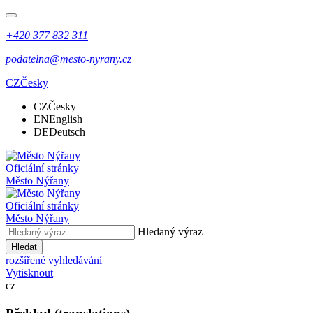
+420 377 832 311
podatelna@mesto-nyrany.cz
CZ
Česky
CZ
Česky
EN
English
DE
Deutsch
Oficiální stránky
Město Nýřany
Oficiální stránky
Město Nýřany
Hledaný výraz
Hledat
rozšířené vyhledávání
Vytisknout
cz