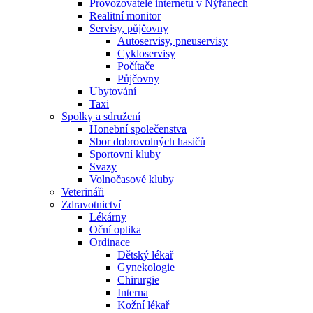
Provozovatelé internetu v Nýřanech
Realitní monitor
Servisy, půjčovny
Autoservisy, pneuservisy
Cykloservisy
Počítače
Půjčovny
Ubytování
Taxi
Spolky a sdružení
Honební společenstva
Sbor dobrovolných hasičů
Sportovní kluby
Svazy
Volnočasové kluby
Veterináři
Zdravotnictví
Lékárny
Oční optika
Ordinace
Dětský lékař
Gynekologie
Chirurgie
Interna
Kožní lékař