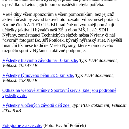
s posádkou. Letos jejich pomoc naštěstí nebyla potřeba.
Vřelé díky všem sponzorům a všem pomocníkům, bez jejichž
aktivní účasti by závod takovéhoto rozsahu vůbec nešel pořádat.
Kromě členů ATLETCLUBU tradičně nejvýrazněji pomáhají
učitelky (aktivní i bývalé) naší ZŠ a obou MŠ, hasiči SDH
Nýřany, zaměstnanci Technických služeb města Nýřany či náš
"dvorní" fotograf Bc. Jiří Potůček, bývalý nýřanský atlet. Největší
finanční tíži nese tradičně Město Nýřany, které v rámci svého
rozpočtu sport v Nýřanech aktivně podporuje.
Výsledky hlavního závodu na 10 km zde.
Typ: PDF dokument,
Velikost: 199.47 kB
Výsledky týmového běhu 2x 5 km zde.
Typ: PDF dokument,
Velikost: 153.99 kB
Odkaz na webové stránky Sportovní servis, kde jsou podrobné
výsledky zde.
Výsledky vložených závodů dětí zde.
Typ: PDF dokument, Velikost:
205.58 kB
Fotografie z akce zde.
(Foto: Bc. Jiří Potůček)