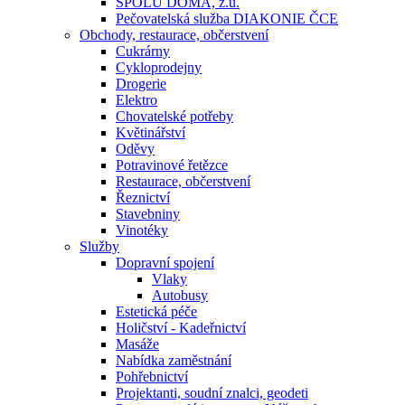
SPOLU DOMA, z.ú.
Pečovatelská služba DIAKONIE ČCE
Obchody, restaurace, občerstvení
Cukrárny
Cykloprodejny
Drogerie
Elektro
Chovatelské potřeby
Květinářství
Oděvy
Potravinové řetězce
Restaurace, občerstvení
Řeznictví
Stavebniny
Vinotéky
Služby
Dopravní spojení
Vlaky
Autobusy
Estetická péče
Holičství - Kadeřnictví
Masáže
Nabídka zaměstnání
Pohřebnictví
Projektanti, soudní znalci, geodeti