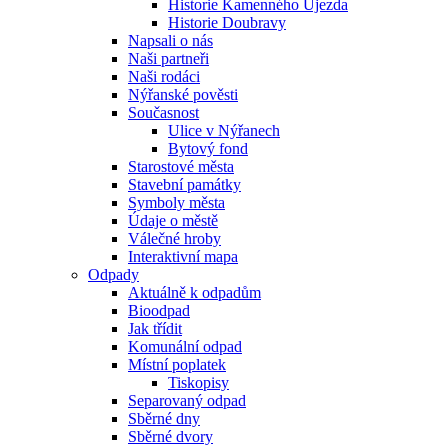
Historie Kamenného Újezda
Historie Doubravy
Napsali o nás
Naši partneři
Naši rodáci
Nýřanské pověsti
Současnost
Ulice v Nýřanech
Bytový fond
Starostové města
Stavební památky
Symboly města
Údaje o městě
Válečné hroby
Interaktivní mapa
Odpady
Aktuálně k odpadům
Bioodpad
Jak třídit
Komunální odpad
Místní poplatek
Tiskopisy
Separovaný odpad
Sběrné dny
Sběrné dvory