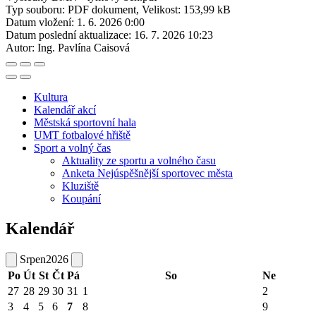
Typ souboru: PDF dokument, Velikost: 153,99 kB
Datum vložení:
1. 6. 2026 0:00
Datum poslední aktualizace:
16. 7. 2026 10:23
Autor:
Ing. Pavlína Caisová
Kultura
Kalendář akcí
Městská sportovní hala
UMT fotbalové hřiště
Sport a volný čas
Aktuality ze sportu a volného času
Anketa Nejúspěšnější sportovec města
Kluziště
Koupání
Kalendář
Srpen
2026
Po
Út
St
Čt
Pá
So
Ne
27
28
29
30
31
1
2
3
4
5
6
7
8
9