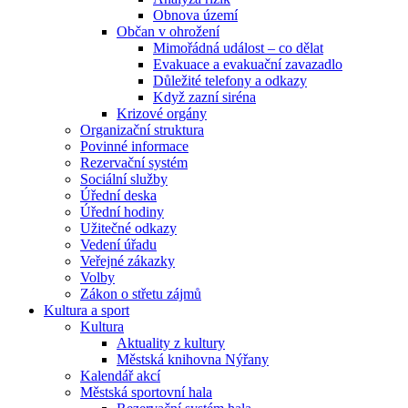
Obnova území
Občan v ohrožení
Mimořádná událost – co dělat
Evakuace a evakuační zavazadlo
Důležité telefony a odkazy
Když zazní siréna
Krizové orgány
Organizační struktura
Povinné informace
Rezervační systém
Sociální služby
Úřední deska
Úřední hodiny
Užitečné odkazy
Vedení úřadu
Veřejné zákazky
Volby
Zákon o střetu zájmů
Kultura a sport
Kultura
Aktuality z kultury
Městská knihovna Nýřany
Kalendář akcí
Městská sportovní hala