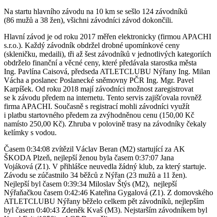
Na startu hlavního závodu na 10 km se sešlo 124 závodníků
(86 mužů a 38 žen), všichni závodníci závod dokončili.
Hlavní závod je od roku 2017 měřen elektronicky (firmou APACHI
s.r.o.). Každý závodník obdržel drobné upomínkové ceny
(skleničku, medaili), tři až šest závodníků v jednotlivých kategoriích
obdrželo finanční a věcné ceny, které předávala starostka města
Ing. Pavlína Caisová, předseda ATLETCLUBU Nýřany Ing. Milan
Vácha a poslanec Poslanecké sněmovny PČR Ing. Mgr. Pavel
Karpíšek. Od roku 2018 mají závodníci možnost zaregistrovat
se k závodu předem na internetu. Tento servis zajišťovala rovněž
firma APACHI. Současně s registrací mohli závodníci využít
i platbu startovného předem za zvýhodněnou cenu (150,00 Kč
namísto 250,00 Kč). Zhruba v polovině trasy na závodníky čekaly
kelímky s vodou.
Časem 0:34:08 zvítězil Václav Beran (M2) startující za AK
ŠKODA Plzeň, nejlepší ženou byla časem 0:37:07 Jana
Vojáková (Z1). V přihlášce neuvedla žádný klub, za který startuje.
Závodu se zúčastnilo 34 běžců z Nýřan (23 mužů a 11 žen).
Nejlepší byl časem 0:39:34 Miloslav Štýs (M2), nejlepší
Nýřaňačkou časem 0:42:46 Kateřina Gygalová (Z1). Z domovského
ATLETCLUBU Nýřany běželo celkem pět závodníků, nejlepším
byl časem 0:40:43 Zdeněk Kvaš (M3). Nejstarším závodníkem byl