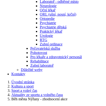
Laboratoř - odběrné místo
Neurologie
Oční lékař
ORL (ušní, nosní, krční)
Ortopedie
Psychiatrie
Psychiatrie dětská
Praktický lékař
Urologie
RTG
Zubní ordinace
Pečovatelská služba
Pohotovost
Pro lékaře a zdravotnický personál
Rehabilitace
Zubní laboratoř
Důležité weby
Kontakty
Úvodní stránka
Kultura a sport
Sport a volný čas
Aktuality ze sportu a volného času
Běh města Nýřany - zhodnocení akce