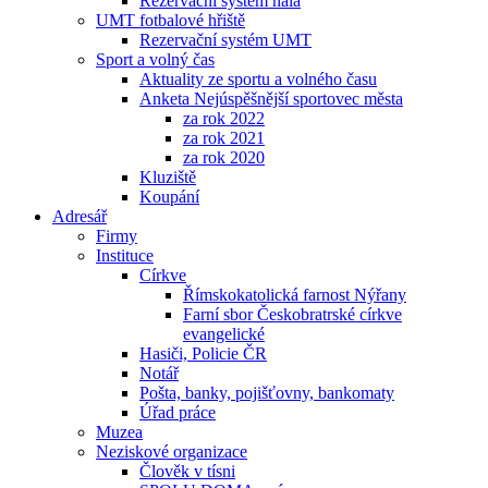
Rezervační systém hala
UMT fotbalové hřiště
Rezervační systém UMT
Sport a volný čas
Aktuality ze sportu a volného času
Anketa Nejúspěšnější sportovec města
za rok 2022
za rok 2021
za rok 2020
Kluziště
Koupání
Adresář
Firmy
Instituce
Církve
Římskokatolická farnost Nýřany
Farní sbor Českobratrské církve
evangelické
Hasiči, Policie ČR
Notář
Pošta, banky, pojišťovny, bankomaty
Úřad práce
Muzea
Neziskové organizace
Člověk v tísni