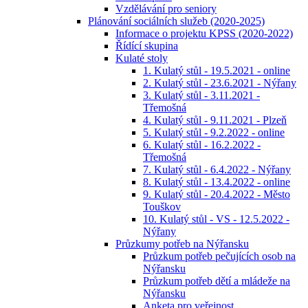
Vzdělávání pro seniory
Plánování sociálních služeb (2020-2025)
Informace o projektu KPSS (2020-2022)
Řídící skupina
Kulaté stoly
1. Kulatý stůl - 19.5.2021 - online
2. Kulatý stůl - 23.6.2021 - Nýřany
3. Kulatý stůl - 3.11.2021 -
Třemošná
4. Kulatý stůl - 9.11.2021 - Plzeň
5. Kulatý stůl - 9.2.2022 - online
6. Kulatý stůl - 16.2.2022 -
Třemošná
7. Kulatý stůl - 6.4.2022 - Nýřany
8. Kulatý stůl - 13.4.2022 - online
9. Kulatý stůl - 20.4.2022 - Město
Touškov
10. Kulatý stůl - VS - 12.5.2022 -
Nýřany
Průzkumy potřeb na Nýřansku
Průzkum potřeb pečujících osob na
Nýřansku
Průzkum potřeb dětí a mládeže na
Nýřansku
Anketa pro veřejnost