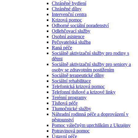
Chráněné bydlení
Chráněné dílny
Intervenční centra
Krizová pomoc
Odborné sociální poradenství
Odlehčovací služby
Osobní asistence
Pečovatelská služba
Raná péče
Sociálně aktivizační služby pro rodiny s
dětmi
Sociálně aktivizační služby pro seniory a
osoby se zdravotním postižením
Sociálně terapeutické dílny
Sociální rehabilitace
Telefonická krizová pomoc
Telefonní tísňové a krizové linky
Terénní programy
Tísňová péče
Tlumočnické služby
Náhradní rodinná péče a doprovázení v
pěstounství
Pomoc válečným uprchlíkům z Ukrajiny
Potravinová pomoc
Ústavní péče