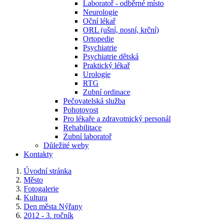
Laboratoř - odběrné místo
Neurologie
Oční lékař
ORL (ušní, nosní, krční)
Ortopedie
Psychiatrie
Psychiatrie dětská
Praktický lékař
Urologie
RTG
Zubní ordinace
Pečovatelská služba
Pohotovost
Pro lékaře a zdravotnický personál
Rehabilitace
Zubní laboratoř
Důležité weby
Kontakty
Úvodní stránka
Město
Fotogalerie
Kultura
Den města Nýřany
2012 - 3. ročník