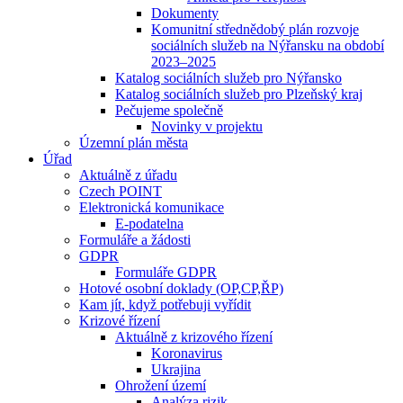
Dokumenty
Komunitní střednědobý plán rozvoje
sociálních služeb na Nýřansku na období
2023–2025
Katalog sociálních služeb pro Nýřansko
Katalog sociálních služeb pro Plzeňský kraj
Pečujeme společně
Novinky v projektu
Územní plán města
Úřad
Aktuálně z úřadu
Czech POINT
Elektronická komunikace
E-podatelna
Formuláře a žádosti
GDPR
Formuláře GDPR
Hotové osobní doklady (OP,CP,ŘP)
Kam jít, když potřebuji vyřídit
Krizové řízení
Aktuálně z krizového řízení
Koronavirus
Ukrajina
Ohrožení území
Analýza rizik