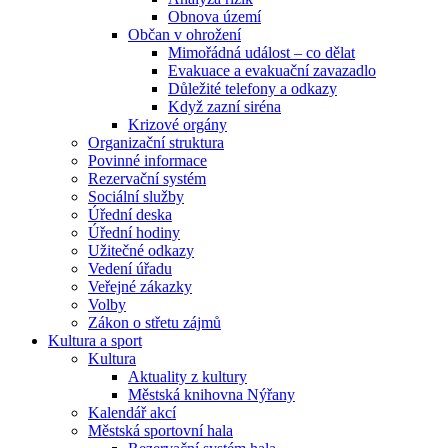
Obnova území
Občan v ohrožení
Mimořádná událost – co dělat
Evakuace a evakuační zavazadlo
Důležité telefony a odkazy
Když zazní siréna
Krizové orgány
Organizační struktura
Povinné informace
Rezervační systém
Sociální služby
Úřední deska
Úřední hodiny
Užitečné odkazy
Vedení úřadu
Veřejné zákazky
Volby
Zákon o střetu zájmů
Kultura a sport
Kultura
Aktuality z kultury
Městská knihovna Nýřany
Kalendář akcí
Městská sportovní hala