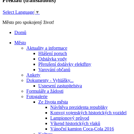
Překlad (translations)
Select Language
▼
Město pro spokojený život!
Domů
Město
Aktuality a informace
Hlášení poruch
Odstávka vody
Přerušení dodávky elektřiny
Varování občanů
Ankety
Dokumenty - Vyhlášky...
Usnesení zastupitelstva
Formuláře a žádosti
Fotogalerie
Ze života města
Návštěva prezidenta republiky
Konvoj vojenských historických vozidel
Lampionový průvod
Víkend historických vlaků
Vánoční kamion Coca-Cola 2016