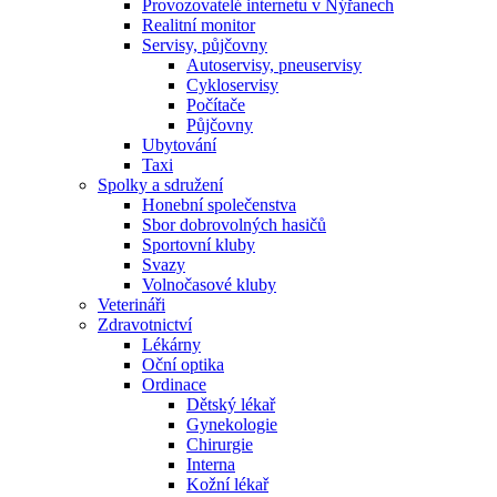
Provozovatelé internetu v Nýřanech
Realitní monitor
Servisy, půjčovny
Autoservisy, pneuservisy
Cykloservisy
Počítače
Půjčovny
Ubytování
Taxi
Spolky a sdružení
Honební společenstva
Sbor dobrovolných hasičů
Sportovní kluby
Svazy
Volnočasové kluby
Veterináři
Zdravotnictví
Lékárny
Oční optika
Ordinace
Dětský lékař
Gynekologie
Chirurgie
Interna
Kožní lékař