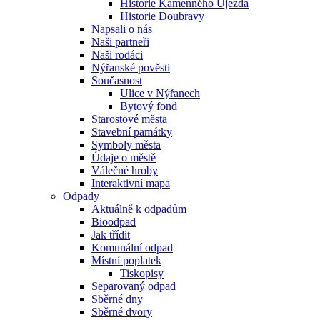
Historie Kamenného Újezda
Historie Doubravy
Napsali o nás
Naši partneři
Naši rodáci
Nýřanské pověsti
Současnost
Ulice v Nýřanech
Bytový fond
Starostové města
Stavební památky
Symboly města
Údaje o městě
Válečné hroby
Interaktivní mapa
Odpady
Aktuálně k odpadům
Bioodpad
Jak třídit
Komunální odpad
Místní poplatek
Tiskopisy
Separovaný odpad
Sběrné dny
Sběrné dvory