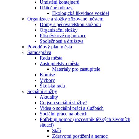
Umístění kontejnerů
Užitečné odkazy
Ekologická likvidace vozidel
Organizace a složky zřizované městem
Domy s pečovatelskou službou
Organizační složky
Příspěvkové organizace
Společnosti a družstva
Povodňový plán města
Samospráva
Rada města
Zastupitelstvo města
Materiály pro zastupitele
Komise
Výbory
Školská rada
Sociální služby
Aktuality
Co jsou sociální služby?
Videa o sociální práci a službách
Sociální práce na obcích
Potřebuji pomoc (rozcestník těžkých životních
situací)
Stáří
Zdravotní postižení a nemoc