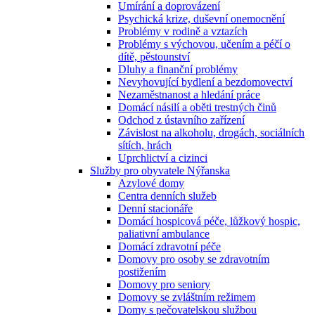
Umírání a doprovázení
Psychická krize, duševní onemocnění
Problémy v rodině a vztazích
Problémy s výchovou, učením a péčí o
dítě, pěstounství
Dluhy a finanční problémy
Nevyhovující bydlení a bezdomovectví
Nezaměstnanost a hledání práce
Domácí násilí a oběti trestných činů
Odchod z ústavního zařízení
Závislost na alkoholu, drogách, sociálních
sítích, hrách
Uprchlictví a cizinci
Služby pro obyvatele Nýřanska
Azylové domy
Centra denních služeb
Denní stacionáře
Domácí hospicová péče, lůžkový hospic,
paliativní ambulance
Domácí zdravotní péče
Domovy pro osoby se zdravotním
postižením
Domovy pro seniory
Domovy se zvláštním režimem
Domy s pečovatelskou službou