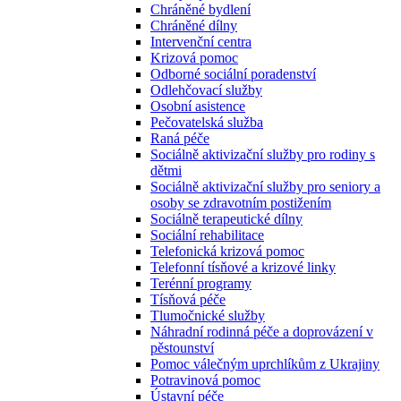
Chráněné bydlení
Chráněné dílny
Intervenční centra
Krizová pomoc
Odborné sociální poradenství
Odlehčovací služby
Osobní asistence
Pečovatelská služba
Raná péče
Sociálně aktivizační služby pro rodiny s
dětmi
Sociálně aktivizační služby pro seniory a
osoby se zdravotním postižením
Sociálně terapeutické dílny
Sociální rehabilitace
Telefonická krizová pomoc
Telefonní tísňové a krizové linky
Terénní programy
Tísňová péče
Tlumočnické služby
Náhradní rodinná péče a doprovázení v
pěstounství
Pomoc válečným uprchlíkům z Ukrajiny
Potravinová pomoc
Ústavní péče