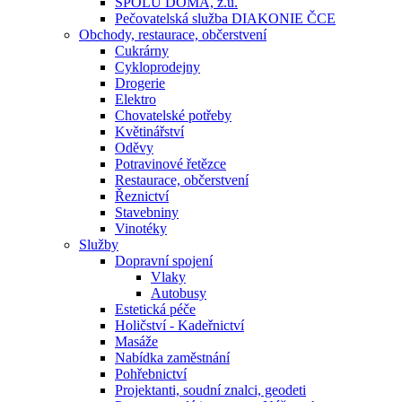
SPOLU DOMA, z.ú.
Pečovatelská služba DIAKONIE ČCE
Obchody, restaurace, občerstvení
Cukrárny
Cykloprodejny
Drogerie
Elektro
Chovatelské potřeby
Květinářství
Oděvy
Potravinové řetězce
Restaurace, občerstvení
Řeznictví
Stavebniny
Vinotéky
Služby
Dopravní spojení
Vlaky
Autobusy
Estetická péče
Holičství - Kadeřnictví
Masáže
Nabídka zaměstnání
Pohřebnictví
Projektanti, soudní znalci, geodeti