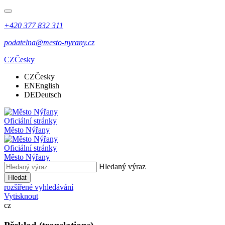
+420 377 832 311
podatelna@mesto-nyrany.cz
CZ
Česky
CZ
Česky
EN
English
DE
Deutsch
Oficiální stránky
Město Nýřany
Oficiální stránky
Město Nýřany
Hledaný výraz
Hledat
rozšířené vyhledávání
Vytisknout
cz