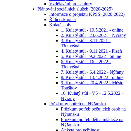
Vzdělávání pro seniory
Plánování sociálních služeb (2020-2025)
Informace o projektu KPSS (2020-2022)
Řídící skupina
Kulaté stoly
1. Kulatý stůl - 19.5.2021 - online
2. Kulatý stůl - 23.6.2021 - Nýřany
3. Kulatý stůl - 3.11.2021 -
Třemošná
4. Kulatý stůl - 9.11.2021 - Plzeň
5. Kulatý stůl - 9.2.2022 - online
6. Kulatý stůl - 16.2.2022 -
Třemošná
7. Kulatý stůl - 6.4.2022 - Nýřany
8. Kulatý stůl - 13.4.2022 - online
9. Kulatý stůl - 20.4.2022 - Město
Touškov
10. Kulatý stůl - VS - 12.5.2022 -
Nýřany
Průzkumy potřeb na Nýřansku
Průzkum potřeb pečujících osob na
Nýřansku
Průzkum potřeb dětí a mládeže na
Nýřansku
Anketa pro veřejnost