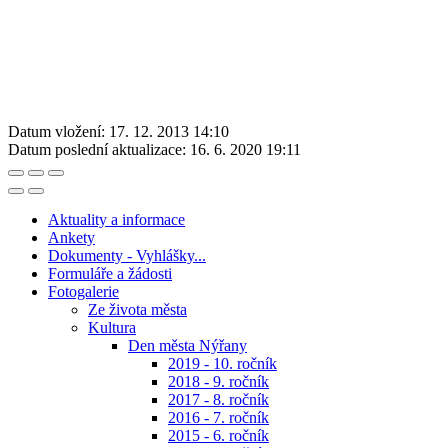
Datum vložení:
17. 12. 2013 14:10
Datum poslední aktualizace:
16. 6. 2020 19:11
Aktuality a informace
Ankety
Dokumenty - Vyhlášky...
Formuláře a žádosti
Fotogalerie
Ze života města
Kultura
Den města Nýřany
2019 - 10. ročník
2018 - 9. ročník
2017 - 8. ročník
2016 - 7. ročník
2015 - 6. ročník