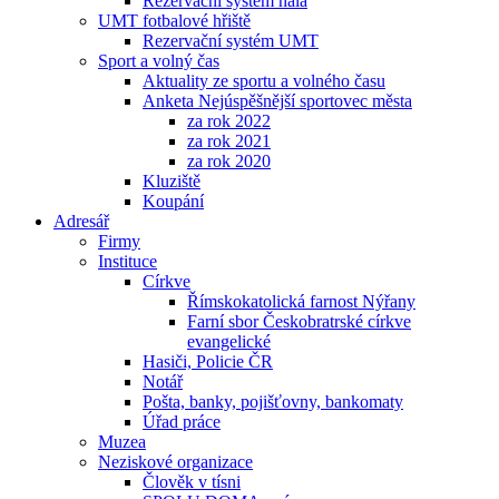
Rezervační systém hala
UMT fotbalové hřiště
Rezervační systém UMT
Sport a volný čas
Aktuality ze sportu a volného času
Anketa Nejúspěšnější sportovec města
za rok 2022
za rok 2021
za rok 2020
Kluziště
Koupání
Adresář
Firmy
Instituce
Církve
Římskokatolická farnost Nýřany
Farní sbor Českobratrské církve
evangelické
Hasiči, Policie ČR
Notář
Pošta, banky, pojišťovny, bankomaty
Úřad práce
Muzea
Neziskové organizace
Člověk v tísni