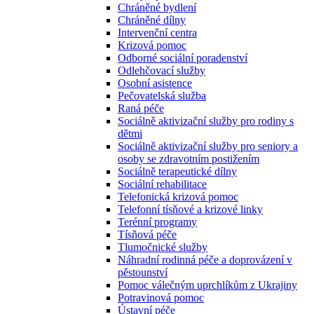
Chráněné bydlení
Chráněné dílny
Intervenční centra
Krizová pomoc
Odborné sociální poradenství
Odlehčovací služby
Osobní asistence
Pečovatelská služba
Raná péče
Sociálně aktivizační služby pro rodiny s
dětmi
Sociálně aktivizační služby pro seniory a
osoby se zdravotním postižením
Sociálně terapeutické dílny
Sociální rehabilitace
Telefonická krizová pomoc
Telefonní tísňové a krizové linky
Terénní programy
Tísňová péče
Tlumočnické služby
Náhradní rodinná péče a doprovázení v
pěstounství
Pomoc válečným uprchlíkům z Ukrajiny
Potravinová pomoc
Ústavní péče