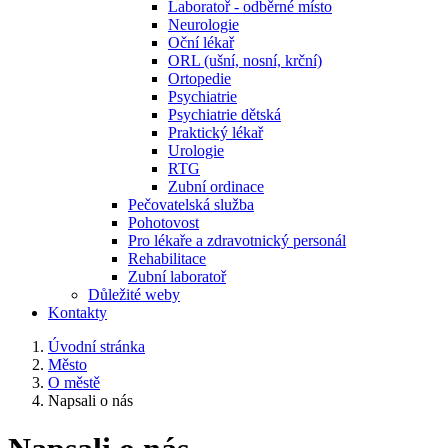
Laboratoř - odběrné místo
Neurologie
Oční lékař
ORL (ušní, nosní, krční)
Ortopedie
Psychiatrie
Psychiatrie dětská
Praktický lékař
Urologie
RTG
Zubní ordinace
Pečovatelská služba
Pohotovost
Pro lékaře a zdravotnický personál
Rehabilitace
Zubní laboratoř
Důležité weby
Kontakty
Úvodní stránka
Město
O městě
Napsali o nás