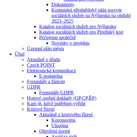
Dokumenty
Komunitní střednědobý plán rozvoje
sociálních služeb na Nýřansku na období
2023–2025
Katalog sociálních služeb pro Nýřansko
Katalog sociálních služeb pro Plzeňský kraj
Pečujeme společně
Novinky v projektu
Územní plán města
Úřad
Aktuálně z úřadu
Czech POINT
Elektronická komunikace
E-podatelna
Formuláře a žádosti
GDPR
Formuláře GDPR
Hotové osobní doklady (OP,CP,ŘP)
Kam jít, když potřebuji vyřídit
Krizové řízení
Aktuálně z krizového řízení
Koronavirus
Ukrajina
Ohrožení území
Analýza rizik