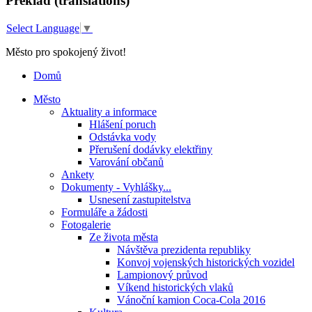
Překlad (translations)
Select Language
▼
Město pro spokojený život!
Domů
Město
Aktuality a informace
Hlášení poruch
Odstávka vody
Přerušení dodávky elektřiny
Varování občanů
Ankety
Dokumenty - Vyhlášky...
Usnesení zastupitelstva
Formuláře a žádosti
Fotogalerie
Ze života města
Návštěva prezidenta republiky
Konvoj vojenských historických vozidel
Lampionový průvod
Víkend historických vlaků
Vánoční kamion Coca-Cola 2016