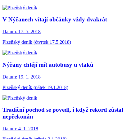
V Nýřanech vítají občánky vždy dvakrát
Datum:
17. 5. 2018
Plzeňský deník (čtvrtek 17.5.2018)
Nýřany chtějí mít autobusy u vlaků
Datum:
19. 1. 2018
Plzeňský deník (pátek 19.1.2018)
Tradiční pochod se povedl, i když rekord zůstal
nepřekonán
Datum:
4. 1. 2018