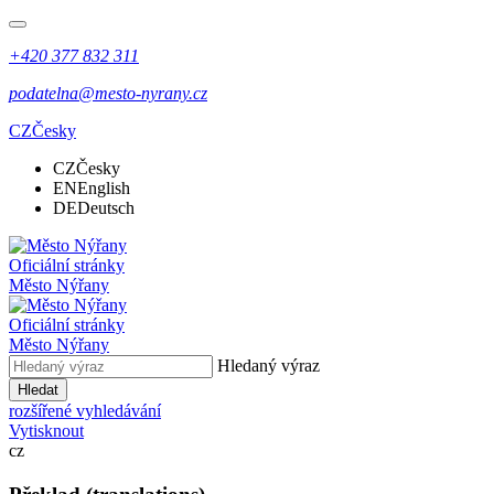
+420 377 832 311
podatelna@mesto-nyrany.cz
CZ
Česky
CZ
Česky
EN
English
DE
Deutsch
Oficiální stránky
Město Nýřany
Oficiální stránky
Město Nýřany
Hledaný výraz
Hledat
rozšířené vyhledávání
Vytisknout
cz