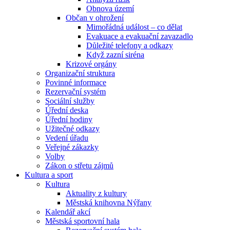
Obnova území
Občan v ohrožení
Mimořádná událost – co dělat
Evakuace a evakuační zavazadlo
Důležité telefony a odkazy
Když zazní siréna
Krizové orgány
Organizační struktura
Povinné informace
Rezervační systém
Sociální služby
Úřední deska
Úřední hodiny
Užitečné odkazy
Vedení úřadu
Veřejné zákazky
Volby
Zákon o střetu zájmů
Kultura a sport
Kultura
Aktuality z kultury
Městská knihovna Nýřany
Kalendář akcí
Městská sportovní hala