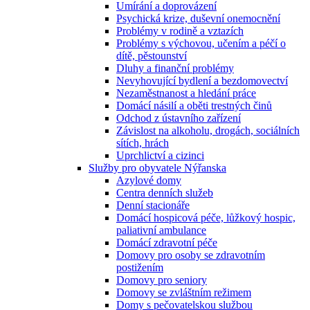
Umírání a doprovázení
Psychická krize, duševní onemocnění
Problémy v rodině a vztazích
Problémy s výchovou, učením a péčí o
dítě, pěstounství
Dluhy a finanční problémy
Nevyhovující bydlení a bezdomovectví
Nezaměstnanost a hledání práce
Domácí násilí a oběti trestných činů
Odchod z ústavního zařízení
Závislost na alkoholu, drogách, sociálních
sítích, hrách
Uprchlictví a cizinci
Služby pro obyvatele Nýřanska
Azylové domy
Centra denních služeb
Denní stacionáře
Domácí hospicová péče, lůžkový hospic,
paliativní ambulance
Domácí zdravotní péče
Domovy pro osoby se zdravotním
postižením
Domovy pro seniory
Domovy se zvláštním režimem
Domy s pečovatelskou službou