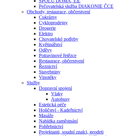
SPOLU DOMA, z.ú.
Pečovatelská služba DIAKONIE ČCE
Obchody, restaurace, občerstvení
Cukrárny
Cykloprodejny
Drogerie
Elektro
Chovatelské potřeby
Květinářství
Oděvy
Potravinové řetězce
Restaurace, občerstvení
Řeznictví
Stavebniny
Vinotéky
Služby
Dopravní spojení
Vlaky
Autobusy
Estetická péče
Holičství - Kadeřnictví
Masáže
Nabídka zaměstnání
Pohřebnictví
Projektanti, soudní znalci, geodeti