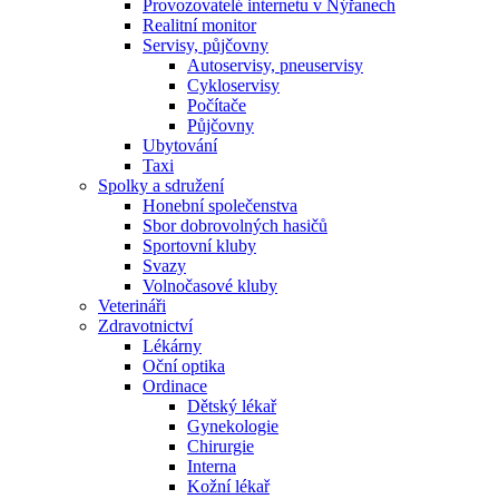
Provozovatelé internetu v Nýřanech
Realitní monitor
Servisy, půjčovny
Autoservisy, pneuservisy
Cykloservisy
Počítače
Půjčovny
Ubytování
Taxi
Spolky a sdružení
Honební společenstva
Sbor dobrovolných hasičů
Sportovní kluby
Svazy
Volnočasové kluby
Veterináři
Zdravotnictví
Lékárny
Oční optika
Ordinace
Dětský lékař
Gynekologie
Chirurgie
Interna
Kožní lékař