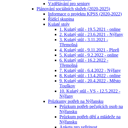
Vzdělávání pro seniory
Plánování sociálních služeb (2020-2025)
Informace o projektu KPSS (2020-2022)
Řídící skupina
Kulaté stoly
1. Kulatý stůl - 19.5.2021 - online
2. Kulatý stůl - 23.6.2021 - Nýřany
3. Kulatý stůl - 3.11.2021 -
Třemošná
4. Kulatý stůl - 9.11.2021 - Plzeň
5. Kulatý stůl - 9.2.2022 - online
6. Kulatý stůl - 16.2.2022 -
Třemošná
7. Kulatý stůl - 6.4.2022 - Nýřany
8. Kulatý stůl - 13.4.2022 - online
9. Kulatý stůl - 20.4.2022 - Město
Touškov
10. Kulatý stůl - VS - 12.5.2022 -
Nýřany
Průzkumy potřeb na Nýřansku
Průzkum potřeb pečujících osob na
Nýřansku
Průzkum potřeb dětí a mládeže na
Nýřansku
Anketa pro veřejnost