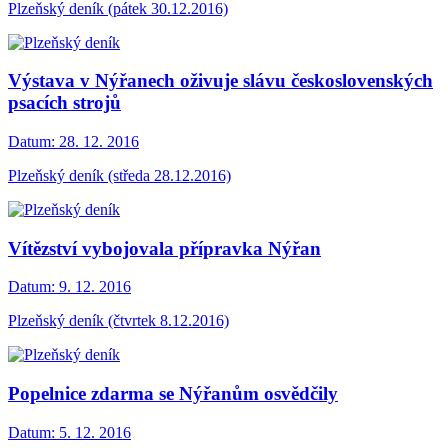
Plzeňský deník (pátek 30.12.2016)
Výstava v Nýřanech oživuje slávu československých
psacích strojů
Datum:
28. 12. 2016
Plzeňský deník (středa 28.12.2016)
Vítězství vybojovala přípravka Nýřan
Datum:
9. 12. 2016
Plzeňský deník (čtvrtek 8.12.2016)
Popelnice zdarma se Nýřanům osvědčily
Datum:
5. 12. 2016