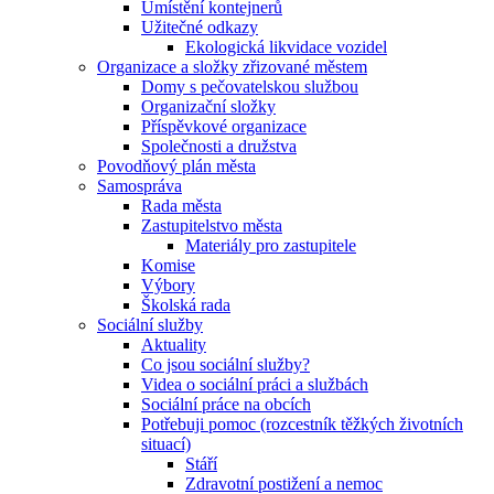
Umístění kontejnerů
Užitečné odkazy
Ekologická likvidace vozidel
Organizace a složky zřizované městem
Domy s pečovatelskou službou
Organizační složky
Příspěvkové organizace
Společnosti a družstva
Povodňový plán města
Samospráva
Rada města
Zastupitelstvo města
Materiály pro zastupitele
Komise
Výbory
Školská rada
Sociální služby
Aktuality
Co jsou sociální služby?
Videa o sociální práci a službách
Sociální práce na obcích
Potřebuji pomoc (rozcestník těžkých životních
situací)
Stáří
Zdravotní postižení a nemoc