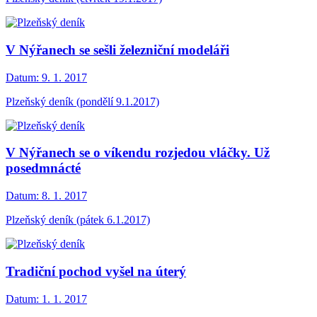
V Nýřanech se sešli železniční modeláři
Datum:
9. 1. 2017
Plzeňský deník (pondělí 9.1.2017)
V Nýřanech se o víkendu rozjedou vláčky. Už
posedmnácté
Datum:
8. 1. 2017
Plzeňský deník (pátek 6.1.2017)
Tradiční pochod vyšel na úterý
Datum:
1. 1. 2017