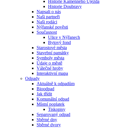
Historie Kamenného Újezda
Historie Doubravy
Napsali o nás
Naši partneři
Naši rodáci
Nýřanské pověsti
Současnost
Ulice v Nýřanech
Bytový fond
Starostové města
Stavební památky
Symboly města
Údaje o městě
Válečné hroby
Interaktivní mapa
Odpady
Aktuálně k odpadům
Bioodpad
Jak třídit
Komunální odpad
Místní poplatek
Tiskopisy
Separovaný odpad
Sběrné dny
Sběrné dvory