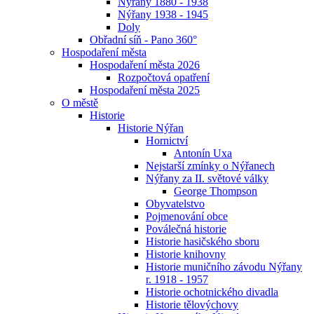
Nýřany 1880 - 1938
Nýřany 1938 - 1945
Doly
Obřadní síň - Pano 360°
Hospodaření města
Hospodaření města 2026
Rozpočtová opatření
Hospodaření města 2025
O městě
Historie
Historie Nýřan
Hornictví
Antonín Uxa
Nejstarší zmínky o Nýřanech
Nýřany za II. světové války
George Thompson
Obyvatelstvo
Pojmenování obce
Poválečná historie
Historie hasičského sboru
Historie knihovny
Historie muničního závodu Nýřany
r. 1918 - 1957
Historie ochotnického divadla
Historie tělovýchovy