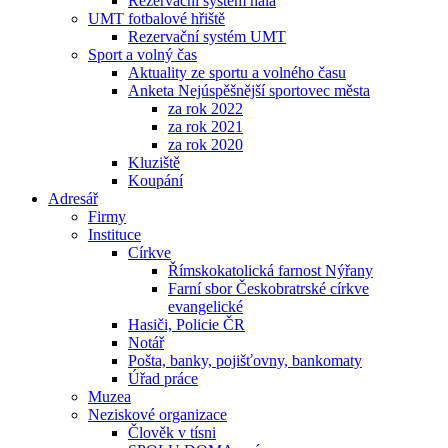
Rezervační systém hala
UMT fotbalové hřiště
Rezervační systém UMT
Sport a volný čas
Aktuality ze sportu a volného času
Anketa Nejúspěšnější sportovec města
za rok 2022
za rok 2021
za rok 2020
Kluziště
Koupání
Adresář
Firmy
Instituce
Církve
Římskokatolická farnost Nýřany
Farní sbor Českobratrské církve
evangelické
Hasiči, Policie ČR
Notář
Pošta, banky, pojišťovny, bankomaty
Úřad práce
Muzea
Neziskové organizace
Člověk v tísni