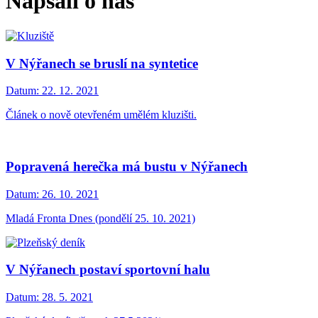
Napsali o nás
V Nýřanech se bruslí na syntetice
Datum:
22. 12. 2021
Článek o nově otevřeném umělém kluzišti.
Popravená herečka má bustu v Nýřanech
Datum:
26. 10. 2021
Mladá Fronta Dnes (pondělí 25. 10. 2021)
V Nýřanech postaví sportovní halu
Datum:
28. 5. 2021