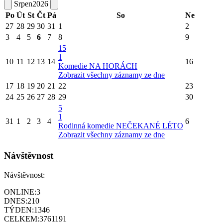
Srpen
2026
Po
Út
St
Čt
Pá
So
Ne
27
28
29
30
31
1
2
3
4
5
6
7
8
9
15
1
10
11
12
13
14
16
Komedie NA HORÁCH
Zobrazit všechny záznamy ze dne
17
18
19
20
21
22
23
24
25
26
27
28
29
30
5
1
31
1
2
3
4
6
Rodinná komedie NEČEKANÉ LÉTO
Zobrazit všechny záznamy ze dne
Návštěvnost
Návštěvnost:
ONLINE:
3
DNES:
210
TÝDEN:
1346
CELKEM:
3761191