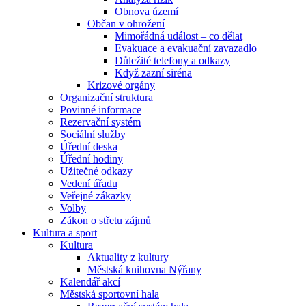
Obnova území
Občan v ohrožení
Mimořádná událost – co dělat
Evakuace a evakuační zavazadlo
Důležité telefony a odkazy
Když zazní siréna
Krizové orgány
Organizační struktura
Povinné informace
Rezervační systém
Sociální služby
Úřední deska
Úřední hodiny
Užitečné odkazy
Vedení úřadu
Veřejné zákazky
Volby
Zákon o střetu zájmů
Kultura a sport
Kultura
Aktuality z kultury
Městská knihovna Nýřany
Kalendář akcí
Městská sportovní hala