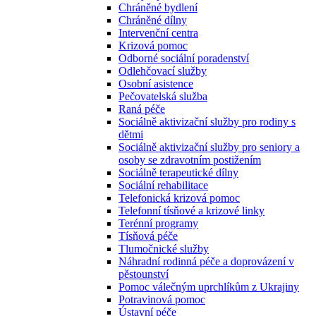
Chráněné bydlení
Chráněné dílny
Intervenční centra
Krizová pomoc
Odborné sociální poradenství
Odlehčovací služby
Osobní asistence
Pečovatelská služba
Raná péče
Sociálně aktivizační služby pro rodiny s
dětmi
Sociálně aktivizační služby pro seniory a
osoby se zdravotním postižením
Sociálně terapeutické dílny
Sociální rehabilitace
Telefonická krizová pomoc
Telefonní tísňové a krizové linky
Terénní programy
Tísňová péče
Tlumočnické služby
Náhradní rodinná péče a doprovázení v
pěstounství
Pomoc válečným uprchlíkům z Ukrajiny
Potravinová pomoc
Ústavní péče