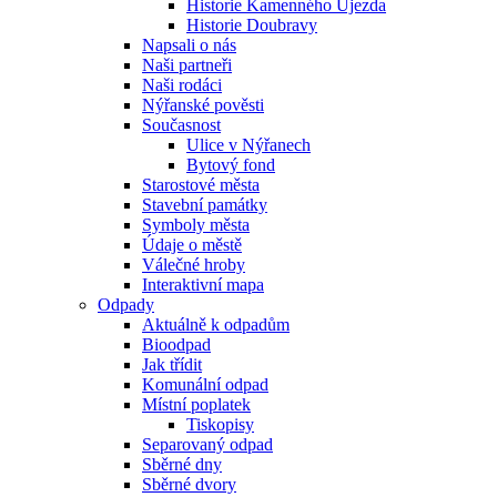
Historie Kamenného Újezda
Historie Doubravy
Napsali o nás
Naši partneři
Naši rodáci
Nýřanské pověsti
Současnost
Ulice v Nýřanech
Bytový fond
Starostové města
Stavební památky
Symboly města
Údaje o městě
Válečné hroby
Interaktivní mapa
Odpady
Aktuálně k odpadům
Bioodpad
Jak třídit
Komunální odpad
Místní poplatek
Tiskopisy
Separovaný odpad
Sběrné dny
Sběrné dvory