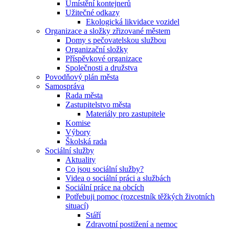
Umístění kontejnerů
Užitečné odkazy
Ekologická likvidace vozidel
Organizace a složky zřizované městem
Domy s pečovatelskou službou
Organizační složky
Příspěvkové organizace
Společnosti a družstva
Povodňový plán města
Samospráva
Rada města
Zastupitelstvo města
Materiály pro zastupitele
Komise
Výbory
Školská rada
Sociální služby
Aktuality
Co jsou sociální služby?
Videa o sociální práci a službách
Sociální práce na obcích
Potřebuji pomoc (rozcestník těžkých životních
situací)
Stáří
Zdravotní postižení a nemoc