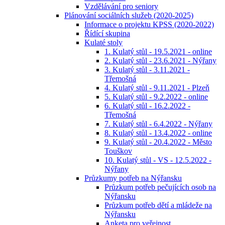
Vzdělávání pro seniory
Plánování sociálních služeb (2020-2025)
Informace o projektu KPSS (2020-2022)
Řídící skupina
Kulaté stoly
1. Kulatý stůl - 19.5.2021 - online
2. Kulatý stůl - 23.6.2021 - Nýřany
3. Kulatý stůl - 3.11.2021 -
Třemošná
4. Kulatý stůl - 9.11.2021 - Plzeň
5. Kulatý stůl - 9.2.2022 - online
6. Kulatý stůl - 16.2.2022 -
Třemošná
7. Kulatý stůl - 6.4.2022 - Nýřany
8. Kulatý stůl - 13.4.2022 - online
9. Kulatý stůl - 20.4.2022 - Město
Touškov
10. Kulatý stůl - VS - 12.5.2022 -
Nýřany
Průzkumy potřeb na Nýřansku
Průzkum potřeb pečujících osob na
Nýřansku
Průzkum potřeb dětí a mládeže na
Nýřansku
Anketa pro veřejnost