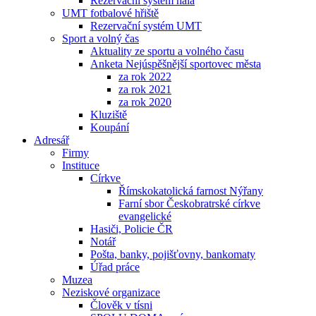
Rezervační systém hala
UMT fotbalové hřiště
Rezervační systém UMT
Sport a volný čas
Aktuality ze sportu a volného času
Anketa Nejúspěšnější sportovec města
za rok 2022
za rok 2021
za rok 2020
Kluziště
Koupání
Adresář
Firmy
Instituce
Církve
Římskokatolická farnost Nýřany
Farní sbor Českobratrské církve
evangelické
Hasiči, Policie ČR
Notář
Pošta, banky, pojišťovny, bankomaty
Úřad práce
Muzea
Neziskové organizace
Člověk v tísni