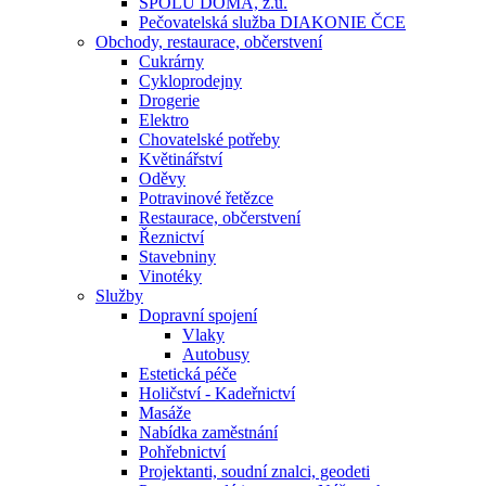
SPOLU DOMA, z.ú.
Pečovatelská služba DIAKONIE ČCE
Obchody, restaurace, občerstvení
Cukrárny
Cykloprodejny
Drogerie
Elektro
Chovatelské potřeby
Květinářství
Oděvy
Potravinové řetězce
Restaurace, občerstvení
Řeznictví
Stavebniny
Vinotéky
Služby
Dopravní spojení
Vlaky
Autobusy
Estetická péče
Holičství - Kadeřnictví
Masáže
Nabídka zaměstnání
Pohřebnictví
Projektanti, soudní znalci, geodeti