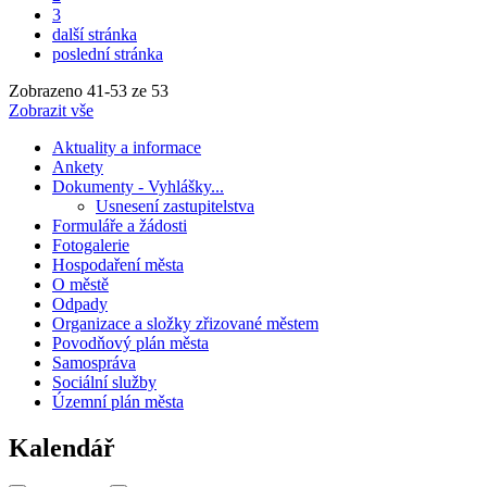
3
další stránka
poslední stránka
Zobrazeno
41
-
53
ze 53
Zobrazit vše
Aktuality a informace
Ankety
Dokumenty - Vyhlášky...
Usnesení zastupitelstva
Formuláře a žádosti
Fotogalerie
Hospodaření města
O městě
Odpady
Organizace a složky zřizované městem
Povodňový plán města
Samospráva
Sociální služby
Územní plán města
Kalendář