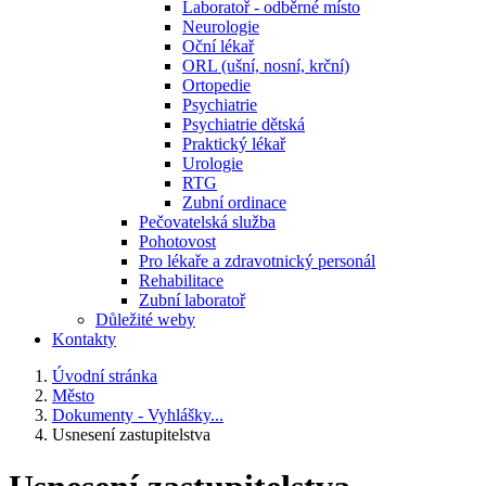
Laboratoř - odběrné místo
Neurologie
Oční lékař
ORL (ušní, nosní, krční)
Ortopedie
Psychiatrie
Psychiatrie dětská
Praktický lékař
Urologie
RTG
Zubní ordinace
Pečovatelská služba
Pohotovost
Pro lékaře a zdravotnický personál
Rehabilitace
Zubní laboratoř
Důležité weby
Kontakty
Úvodní stránka
Město
Dokumenty - Vyhlášky...
Usnesení zastupitelstva