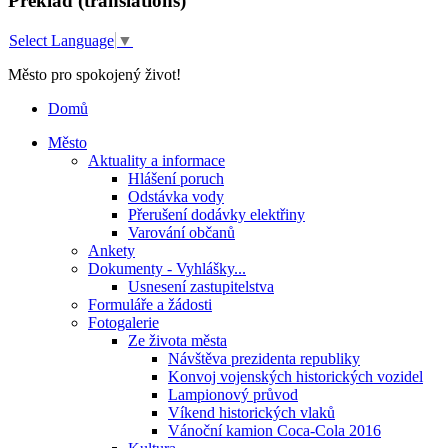
Překlad (translations)
Select Language
▼
Město pro spokojený život!
Domů
Město
Aktuality a informace
Hlášení poruch
Odstávka vody
Přerušení dodávky elektřiny
Varování občanů
Ankety
Dokumenty - Vyhlášky...
Usnesení zastupitelstva
Formuláře a žádosti
Fotogalerie
Ze života města
Návštěva prezidenta republiky
Konvoj vojenských historických vozidel
Lampionový průvod
Víkend historických vlaků
Vánoční kamion Coca-Cola 2016