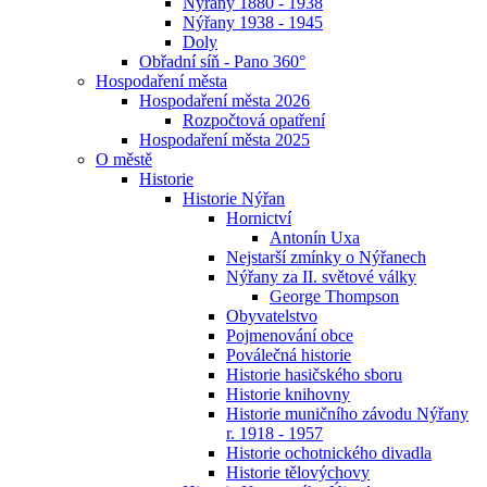
Nýřany 1880 - 1938
Nýřany 1938 - 1945
Doly
Obřadní síň - Pano 360°
Hospodaření města
Hospodaření města 2026
Rozpočtová opatření
Hospodaření města 2025
O městě
Historie
Historie Nýřan
Hornictví
Antonín Uxa
Nejstarší zmínky o Nýřanech
Nýřany za II. světové války
George Thompson
Obyvatelstvo
Pojmenování obce
Poválečná historie
Historie hasičského sboru
Historie knihovny
Historie muničního závodu Nýřany
r. 1918 - 1957
Historie ochotnického divadla
Historie tělovýchovy