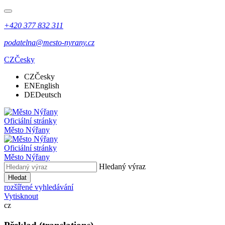
+420 377 832 311
podatelna@mesto-nyrany.cz
CZ
Česky
CZ
Česky
EN
English
DE
Deutsch
Oficiální stránky
Město Nýřany
Oficiální stránky
Město Nýřany
Hledaný výraz
Hledat
rozšířené vyhledávání
Vytisknout
cz