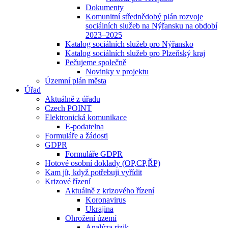
Dokumenty
Komunitní střednědobý plán rozvoje
sociálních služeb na Nýřansku na období
2023–2025
Katalog sociálních služeb pro Nýřansko
Katalog sociálních služeb pro Plzeňský kraj
Pečujeme společně
Novinky v projektu
Územní plán města
Úřad
Aktuálně z úřadu
Czech POINT
Elektronická komunikace
E-podatelna
Formuláře a žádosti
GDPR
Formuláře GDPR
Hotové osobní doklady (OP,CP,ŘP)
Kam jít, když potřebuji vyřídit
Krizové řízení
Aktuálně z krizového řízení
Koronavirus
Ukrajina
Ohrožení území
Analýza rizik