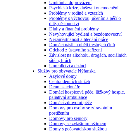
Umírání a doprovázení
Psychická krize, duševní onemocnění
Problémy v rodině a vztazích
Problémy s výchovou, učením a péčí o
dítě, pěstounství
Dluhy a finanční problémy
Nevyhovující bydlení a bezdomovectví
Nezaměstnanost a hledání práce
Domácí násilí a oběti trestných činů
Odchod z ústavního zařízení
Závislost na alkoholu, drogách, sociálních
sítích, hrách
Uprchlictví a cizinci
Služby pro obyvatele Nýřanska
Azylové domy
Centra denních služeb
Denní stacionáře
Domácí hospicová péče, lůžkový hospic,
paliativní ambulance
Domácí zdravotní péče
Domovy pro osoby se zdravotním
postižením
Domovy pro seniory
Domovy se zvláštním režimem
Domy s pečovatelskou službou