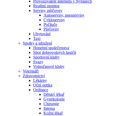
Provozovatelé internetu v Nýřanech
Realitní monitor
Servisy, půjčovny
Autoservisy, pneuservisy
Cykloservisy
Počítače
Půjčovny
Ubytování
Taxi
Spolky a sdružení
Honební společenstva
Sbor dobrovolných hasičů
Sportovní kluby
Svazy
Volnočasové kluby
Veterináři
Zdravotnictví
Lékárny
Oční optika
Ordinace
Dětský lékař
Gynekologie
Chirurgie
Interna
Kožní lékař