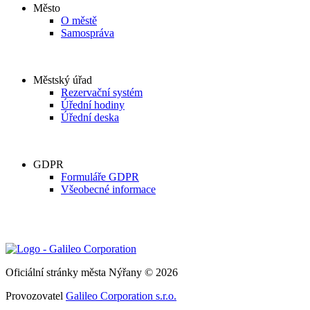
Město
O městě
Samospráva
Městský úřad
Rezervační systém
Úřední hodiny
Úřední deska
GDPR
Formuláře GDPR
Všeobecné informace
Oficiální stránky města Nýřany © 2026
Provozovatel
Galileo Corporation s.r.o.