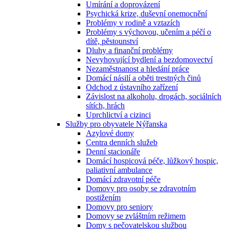
Umírání a doprovázení
Psychická krize, duševní onemocnění
Problémy v rodině a vztazích
Problémy s výchovou, učením a péčí o
dítě, pěstounství
Dluhy a finanční problémy
Nevyhovující bydlení a bezdomovectví
Nezaměstnanost a hledání práce
Domácí násilí a oběti trestných činů
Odchod z ústavního zařízení
Závislost na alkoholu, drogách, sociálních
sítích, hrách
Uprchlictví a cizinci
Služby pro obyvatele Nýřanska
Azylové domy
Centra denních služeb
Denní stacionáře
Domácí hospicová péče, lůžkový hospic,
paliativní ambulance
Domácí zdravotní péče
Domovy pro osoby se zdravotním
postižením
Domovy pro seniory
Domovy se zvláštním režimem
Domy s pečovatelskou službou