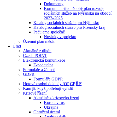
Dokumenty
Komunitní střednědobý plán rozvoje
sociálních služeb na Nýřansku na období
2023–2025
Katalog sociálních služeb pro Nýřansko
Katalog sociálních služeb pro Plzeňský kraj
Pečujeme společně
Novinky v projektu
Územní plán města
Úřad
Aktuálně z úřadu
Czech POINT
Elektronická komunikace
E-podatelna
Formuláře a žádosti
GDPR
Formuláře GDPR
Hotové osobní doklady (OP,CP,ŘP)
Kam jít, když potřebuji vyřídit
Krizové řízení
Aktuálně z krizového řízení
Koronavirus
Ukrajina
Ohrožení území
Analýza rizik