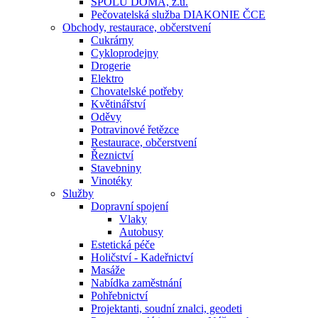
SPOLU DOMA, z.ú.
Pečovatelská služba DIAKONIE ČCE
Obchody, restaurace, občerstvení
Cukrárny
Cykloprodejny
Drogerie
Elektro
Chovatelské potřeby
Květinářství
Oděvy
Potravinové řetězce
Restaurace, občerstvení
Řeznictví
Stavebniny
Vinotéky
Služby
Dopravní spojení
Vlaky
Autobusy
Estetická péče
Holičství - Kadeřnictví
Masáže
Nabídka zaměstnání
Pohřebnictví
Projektanti, soudní znalci, geodeti