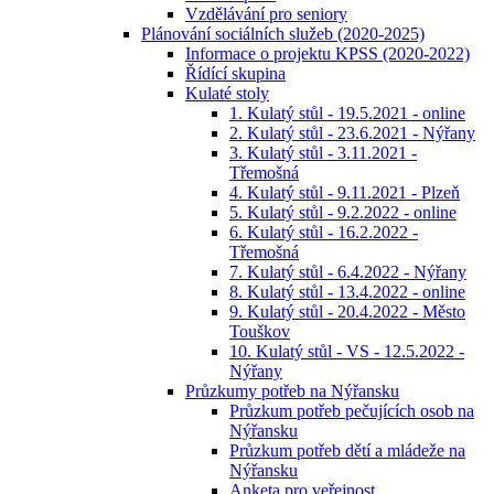
Vzdělávání pro seniory
Plánování sociálních služeb (2020-2025)
Informace o projektu KPSS (2020-2022)
Řídící skupina
Kulaté stoly
1. Kulatý stůl - 19.5.2021 - online
2. Kulatý stůl - 23.6.2021 - Nýřany
3. Kulatý stůl - 3.11.2021 -
Třemošná
4. Kulatý stůl - 9.11.2021 - Plzeň
5. Kulatý stůl - 9.2.2022 - online
6. Kulatý stůl - 16.2.2022 -
Třemošná
7. Kulatý stůl - 6.4.2022 - Nýřany
8. Kulatý stůl - 13.4.2022 - online
9. Kulatý stůl - 20.4.2022 - Město
Touškov
10. Kulatý stůl - VS - 12.5.2022 -
Nýřany
Průzkumy potřeb na Nýřansku
Průzkum potřeb pečujících osob na
Nýřansku
Průzkum potřeb dětí a mládeže na
Nýřansku
Anketa pro veřejnost