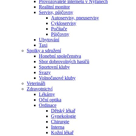
Provozovatelé internetu v Nýřanech
Realitní monitor
Servisy, půjčovny
Autoservisy, pneuservisy
Cykloservisy
Počítače
Půjčovny
Ubytování
Taxi
Spolky a sdružení
Honební společenstva
Sbor dobrovolných hasičů
Sportovní kluby
Svazy
Volnočasové kluby
Veterináři
Zdravotnictví
Lékárny
Oční optika
Ordinace
Dětský lékař
Gynekologie
Chirurgie
Interna
Kožní lékař