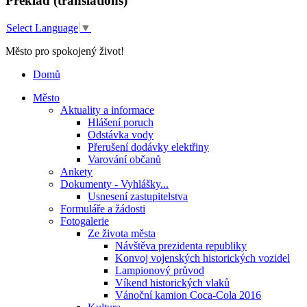
Překlad (translations)
Select Language
▼
Město pro spokojený život!
Domů
Město
Aktuality a informace
Hlášení poruch
Odstávka vody
Přerušení dodávky elektřiny
Varování občanů
Ankety
Dokumenty - Vyhlášky...
Usnesení zastupitelstva
Formuláře a žádosti
Fotogalerie
Ze života města
Návštěva prezidenta republiky
Konvoj vojenských historických vozidel
Lampionový průvod
Víkend historických vlaků
Vánoční kamion Coca-Cola 2016