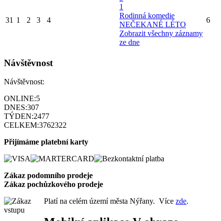
1
Rodinná komedie
31
1
2
3
4
6
NEČEKANÉ LÉTO
Zobrazit všechny záznamy
ze dne
Návštěvnost
Návštěvnost:
ONLINE:
5
DNES:
307
TÝDEN:
2477
CELKEM:
3762322
Přijímáme platební karty
Zákaz podomního prode
je
Zákaz pochůzkového prodeje
Platí na celém území města Nýřany. Více
zde
.