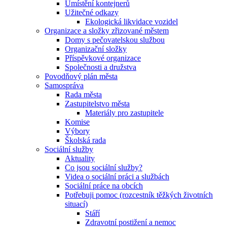
Umístění kontejnerů
Užitečné odkazy
Ekologická likvidace vozidel
Organizace a složky zřizované městem
Domy s pečovatelskou službou
Organizační složky
Příspěvkové organizace
Společnosti a družstva
Povodňový plán města
Samospráva
Rada města
Zastupitelstvo města
Materiály pro zastupitele
Komise
Výbory
Školská rada
Sociální služby
Aktuality
Co jsou sociální služby?
Videa o sociální práci a službách
Sociální práce na obcích
Potřebuji pomoc (rozcestník těžkých životních
situací)
Stáří
Zdravotní postižení a nemoc