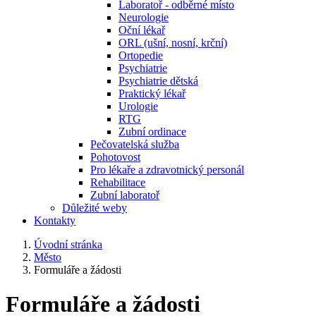
Laboratoř - odběrné místo
Neurologie
Oční lékař
ORL (ušní, nosní, krční)
Ortopedie
Psychiatrie
Psychiatrie dětská
Praktický lékař
Urologie
RTG
Zubní ordinace
Pečovatelská služba
Pohotovost
Pro lékaře a zdravotnický personál
Rehabilitace
Zubní laboratoř
Důležité weby
Kontakty
Úvodní stránka
Město
Formuláře a žádosti
Formuláře a žádosti