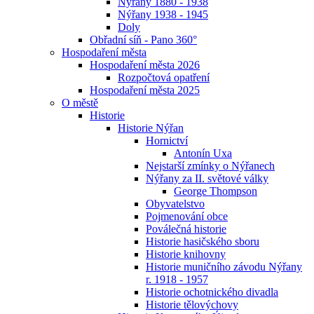
Nýřany 1880 - 1938
Nýřany 1938 - 1945
Doly
Obřadní síň - Pano 360°
Hospodaření města
Hospodaření města 2026
Rozpočtová opatření
Hospodaření města 2025
O městě
Historie
Historie Nýřan
Hornictví
Antonín Uxa
Nejstarší zmínky o Nýřanech
Nýřany za II. světové války
George Thompson
Obyvatelstvo
Pojmenování obce
Poválečná historie
Historie hasičského sboru
Historie knihovny
Historie muničního závodu Nýřany
r. 1918 - 1957
Historie ochotnického divadla
Historie tělovýchovy