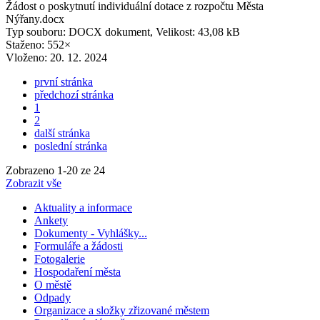
Žádost o poskytnutí individuální dotace z rozpočtu Města
Nýřany.docx
Typ souboru: DOCX dokument, Velikost: 43,08 kB
Staženo: 552×
Vloženo:
20. 12. 2024
první stránka
předchozí stránka
1
2
další stránka
poslední stránka
Zobrazeno
1
-
20
ze 24
Zobrazit vše
Aktuality a informace
Ankety
Dokumenty - Vyhlášky...
Formuláře a žádosti
Fotogalerie
Hospodaření města
O městě
Odpady
Organizace a složky zřizované městem