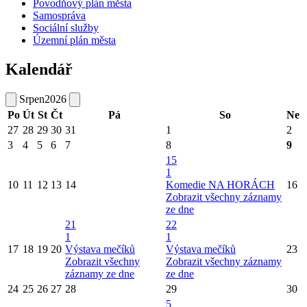
Povodňový plán města
Samospráva
Sociální služby
Územní plán města
Kalendář
Srpen
2026
Po
Út
St
Čt
Pá
So
Ne
27
28
29
30
31
1
2
3
4
5
6
7
8
9
15
1
10
11
12
13
14
Komedie NA HORÁCH
16
Zobrazit všechny záznamy
ze dne
21
22
1
1
17
18
19
20
Výstava mečíků
Výstava mečíků
23
Zobrazit všechny
Zobrazit všechny záznamy
záznamy ze dne
ze dne
24
25
26
27
28
29
30
5