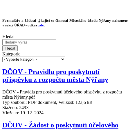
Formuláře a žádosti týkající se činnosti Městského úřadu Nýřany naleznete
v sekci ÚŘAD - odkaz
zde
.
Hledat
Hledat
Kategorie
DČOV - Pravidla pro poskytnutí
příspěvku z rozpočtu města Nýřany
DČOV - Pravidla pro poskytnutí účelového příspěvku z rozpočtu
města Nýřany.pdf
Typ souboru: PDF dokument, Velikost: 123,6 kB
Staženo: 249×
Vloženo:
19. 12. 2024
DČOV - Žádost o poskytnutí účelového