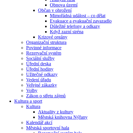
Obnova území
Občan v ohrožení
Mimořádná událost – co dělat
Evakuace a evakuační zavazadlo
Důležité telefony a odkazy
Když zazní siréna
Krizové orgány
Organizační struktura
Povinné informace
Rezervační systém
Sociální služby
Úřední deska
Úřední hodiny
Užitečné odkazy
Vedení úřadu
Veřejné zákazky
Volby
Zákon o střetu zájmů
Kultura a sport
Kultura
Aktuality z kultury
Městská knihovna Nýřany
Kalendář akcí
Městská sportovní hala