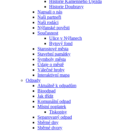
Historie Kamenného Újezda
Historie Doubravy
Napsali o nás
Naši partneři
Naši rodáci
Nýřanské pověsti
Současnost
Ulice v Nýřanech
Bytový fond
Starostové města
Stavební památky
Symboly města
Údaje o městě
Válečné hroby
Interaktivní mapa
Odpady
Aktuálně k odpadům
Bioodpad
Jak třídit
Komunální odpad
Místní poplatek
Tiskopisy
Separovaný odpad
Sběrné dny
Sběrné dvory