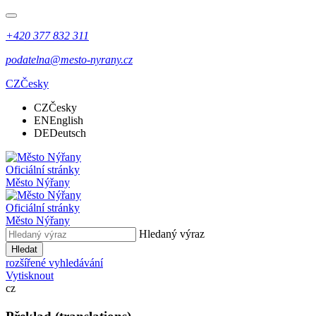
+420 377 832 311
podatelna@mesto-nyrany.cz
CZ
Česky
CZ
Česky
EN
English
DE
Deutsch
Oficiální stránky
Město Nýřany
Oficiální stránky
Město Nýřany
Hledaný výraz
Hledat
rozšířené vyhledávání
Vytisknout
cz