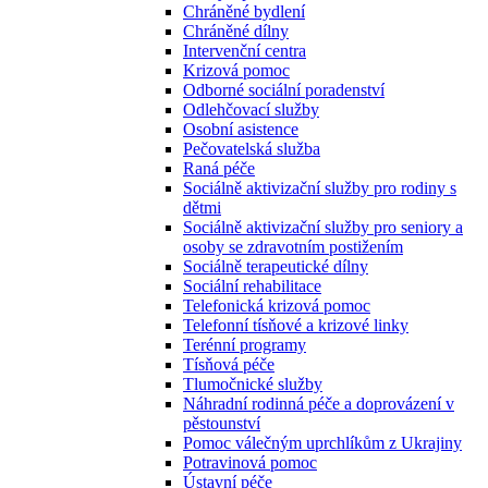
Chráněné bydlení
Chráněné dílny
Intervenční centra
Krizová pomoc
Odborné sociální poradenství
Odlehčovací služby
Osobní asistence
Pečovatelská služba
Raná péče
Sociálně aktivizační služby pro rodiny s
dětmi
Sociálně aktivizační služby pro seniory a
osoby se zdravotním postižením
Sociálně terapeutické dílny
Sociální rehabilitace
Telefonická krizová pomoc
Telefonní tísňové a krizové linky
Terénní programy
Tísňová péče
Tlumočnické služby
Náhradní rodinná péče a doprovázení v
pěstounství
Pomoc válečným uprchlíkům z Ukrajiny
Potravinová pomoc
Ústavní péče