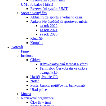
Rezervační systém hala
UMT fotbalové hřiště
Rezervační systém UMT
Sport a volný čas
Aktuality ze sportu a volného času
Anketa Nejúspěšnější sportovec města
za rok 2022
za rok 2021
za rok 2020
Kluziště
Koupání
Adresář
Firmy
Instituce
Církve
Římskokatolická farnost Nýřany
Farní sbor Českobratrské církve
evangelické
Hasiči, Policie ČR
Notář
Pošta, banky, pojišťovny, bankomaty
Úřad práce
Muzea
Neziskové organizace
Člověk v tísni